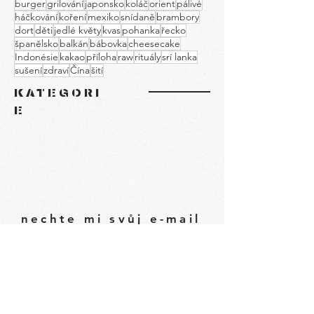
burger
grilování
japonsko
koláč
orient
pálivé
háčkování
koření
mexiko
snídaně
brambory
dort
děti
jedlé květy
kvas
pohanka
řecko
španělsko
balkán
bábovka
cheesecake
Indonésie
kakao
příloha
raw
rituály
srí lanka
sušení
zdraví
Čína
šití
KATEGORI
E
nechte mi svůj e-mail
budu vám posílat, co
je u mě nového