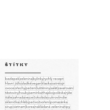
ŠTÍTKY
bezlepek
zelenina
bylinky
rychlý recept
hlavní jídlo
sladké
vegan
klasika
ostré
sýr
ovoce
ořechy
pečení
luštěniny
salát
zavařování
těstoviny
houby
semínka
thajsko
polévka
rýže
itálie
zahrada
vejce
čokoláda
cukroví
indie
sklenička
chléb
pečivo
tvoření
pomazánka
sirup
vietnam
korea
nakládaná zelenina
tipy