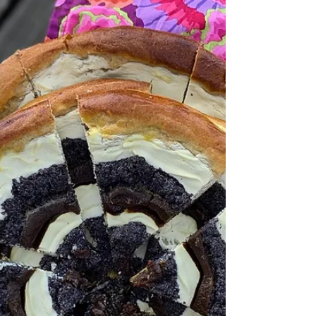
RECEPTY
Maková bábovka
Množství na 1 menší bábovku Bábovka pro
lenochy. Tak bych nazvala tuto makovou
bábovku. Není to žádná nadýchaná
princezna ale hutná krasavice, která zažene
hlad po dlouhé procházce. Hrozně moc mě
na ní baví, že je tam víc máku než mouky. A
pokud milujete mák jako já, pak ji prostě
musíte vyzkoušet. #mák 200 g
#špaldovámouka polohrubá 100 g + na
vysypání formy #cukr 100 g #máslo 150 g
#jedlásoda 1 lžička #vanilka na špičku nože
mletá nebo pár kapek esence #vejce 2 kusy
#máslo