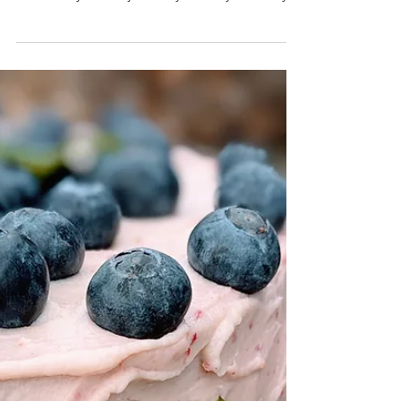
RECEPTY
Ořechová
bábovka
Množství na jednu velkou bábovku Tento
recept na bábovku s ořechy mi funguje
skvěle a výsledek je vláčný, voňavý a chutný.
Pokud máte...