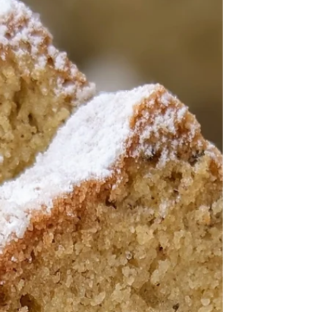
dodají nadýchaný/fluffy efekt i když je pizza
vážně velmi tenká a navíc si ušetříte
zdlouhavé hnětení a kynutí klasického pizza
těsta. Navrch pak už stačí jen přidat to, co
máte nejraději. Základ pizzy #cuketa 600 g
Pokud