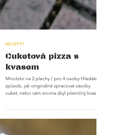
RECEPTY
Cuketová pizza s
kvasem
Množství na 2 plechy / pro 4 osoby Hledáte
způsob, jak originálně zpracovat zásoby
cuket, nebo vám zrovna zbyl pšeničný kvas
po pečení chleba? Tahle cuketová pizza je
geniální řešení! Těsto je díky zelenině krásně
vláčné a lehké, špaldová mouka s kvasem mu