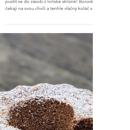
Borůvkový koláč
na plech
Množství na 1 plech Je čas otevřít mrazák a
pustit se do zásob z loňské sklizně! Borůvky
čekají na svou chvíli a tenhle vláčný koláč s
mascarpone je přesně to, na co čekaly. Díky
mascarpone koláč zůstává krásně vláčný i
druhý den – pokud tedy vydrží! Dcera ho
dneska pekla 2x. Ten první zmizel do pěti
minut. Jednoduchý litý a dlouho vláčný
borůvkový koláč. #mascarpone 250 g #vejce
4 kusy #cukr krupice 150 g #slunečnicovýcukr
100 ml #špaldovámouka hladká 250 g
Můžete poloviční