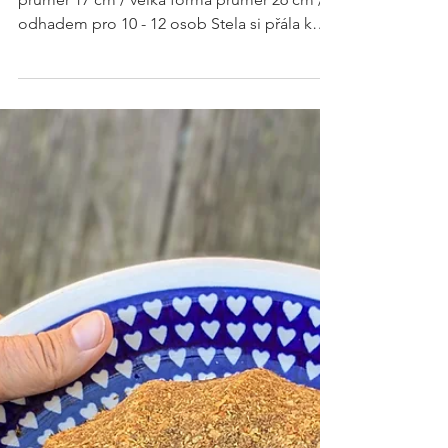
RECEPTY
Vanilkový dort s
malinovým
krémem s
borůvkami
Množství na dvoupatrový dort: malá forma
průměr 17 cm / velká forma průměr 26 cm /
odhadem pro 10 - 12 osob Stela si přála k
narozeninám vanilkový korpus s malinovým
krémem a navrch borůvky. Můj první
dvouposchoďák!!! Bylo napínavý do
poslední chvíle, ale dopadlo to skvěle. Krém
jsem udělala z mascarpone a bílé malinové
čokolády a přidala do něj i maliny sušené
mrazem. Korpus jsem založila s kefírem a byl
krásně nadýchaný a zároveň vláčný. A už jen