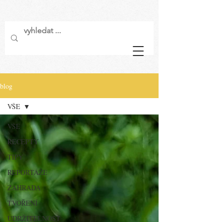
blog
VŠE
VŠE
RECEPTY
TIPY
REPORTÁŽE
ZAHRADA
TVOŘENÍ
UDRŽITELNOST