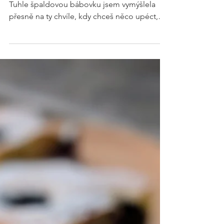
semínky
Na míse zbyl banán a návštěva za dveřmi?
Tuhle špaldovou bábovku jsem vymýšlela
přesně na ty chvíle, kdy chceš něco upéct,
ale nechceš běhat do obchodu. Je vláčná,
decentně sladká, a když přidáš do poloviny
karob, vznikne i paráda pro oko. Předehřejte
troubu na 180 °C. Formu na bábovku
vymažte pomocí #kokosovýolej lžíce #kokos
strouhaný nebo #špaldovámouka polohrubá
2 lžíce Všechny tyto suroviny smíchejte v
míse #špaldovámouka polohrubá 350 g
#špaldovámouka celozrnná jemn