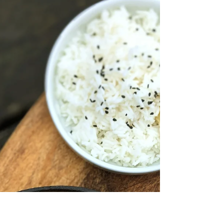
RECEPTY
Paella pro
lenochy
Množství pro 4 osoby / pánev o průměru
alespoň 34 cm Před časem jsem tady na
blogu už recept na paellu zveřejnila. Dělám ji
docela často...