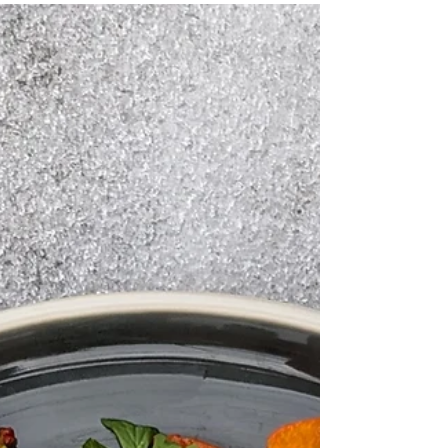
všechny, kteří nemají trpělivost se sushi a
mají radši výraznější chutě. Skvěle se hodí do
krabičky do práce, školy nebo na piknik.
Každá kulička funguje jako malé komplexní
jídlo díky marinovanému tofu a houbám,
zelenině a oříškovému sezamu. Co k nim?
Kimchi nebo asijský okurkový salát. Nejdříve
si připravte rýži