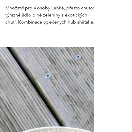
RECEPTY
Sambal oelek
Množství pro 4 osoby Lehké, přesto chuťově
výrazné jídlo plné zeleniny a exotických
chutí. Kombinace opečených hub shiitake,
sladké dýně, křupavé mrkve a pikantního
indonéské pasty sambal oelek vás přenese
do Asie. Perfektní volba pro začátek roku
plného předsevzetí jíst lehčeji, méně lepku,
naučit se nové recepty, používat víc asijských
surovin... Pasta sambal oelek Celý následující
krok můžete přeskočit, pokud koupíte tuto
čili pastu hotovou. Pro úplnost ale uvádím. Z
uve