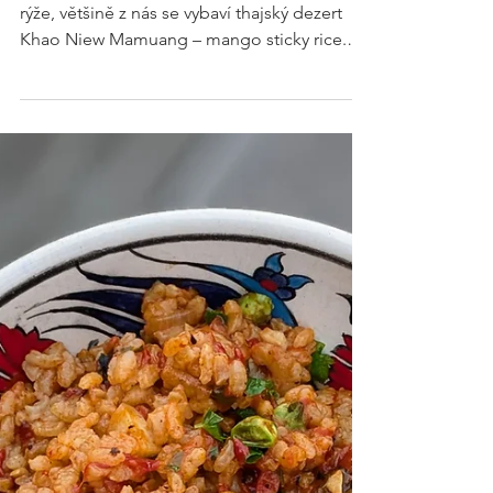
RECEPTY
Mango sticky rice
s fazolemi
Množství na 4 osoby Když se řekne lepkavá
rýže, většině z nás se vybaví thajský dezert
Khao Niew Mamuang – mango sticky rice.
Na hranicích Thajska a Barmy jsem ale kdysi
ochutnala i jeho prostší verzi s fazolemi,
servírovanou přímo v bambusovém stonku.
A teď po letech mě napadlo tyto dva recepty
spojit. Výsledek? Parádní! Jemná rýže s
kokosovým aroma, nasládlé fazole a svěží
mango v jedné misce. Exotika, která pohladí