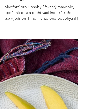
RECEPTY
Tofu biryani s
mangoldem
Množství pro 4 osoby Šťavnatý mangold,
opečené tofu a prohřívací indické koření – to
vše v jednom hrnci. Tento one-pot biryani je
ideální, když chceš rychlý a jednoduchý
oběd nebo večeři bez zbytečného nádobí .
Stačí ti 20 minut přípravy a pak už jen necháš
všechno společně dojít pod pokličkou.
Výsledek? Jídlo plné chutí i barev Indie! Tofu
biryani s mangoldem jako one-pot ocení
všichni, kdo mají rádi uklizenou kuchyň hned