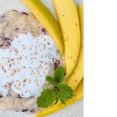
po uvaření ;-) Namoč rýži #rýže basmati 200 g
Rýž