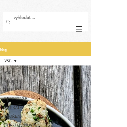
blog
VŠE
VŠE
RECEPTY
TIPY
REPORTÁŽE
ZAHRADA
TVOŘENÍ
UDRŽITELNOST