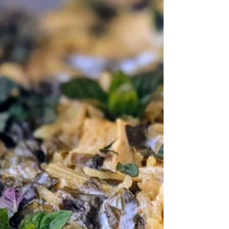
dovezla z cest po Srí Lance. Chutná úplně
jinak, než tato moje původní verze, která je
kyselejší. Tahle je také o dost jednodušší.
#červenáčočka půlená 160 g #voda 600 g
#cibule červená 1 menší kus #hřebíček 10 ks
#skořice 1/2 svitku #kari 1 lžička #kurkuma 1
lžička Čočku několikrát propláchněte ve
vodě, cibuli nakrájejte na měsíčky. Vše dejte
do hrnce, přiveďte k varu a vařte 10 minut
přiklopené. #kokosovémléko sušené 4 lžíce
ne