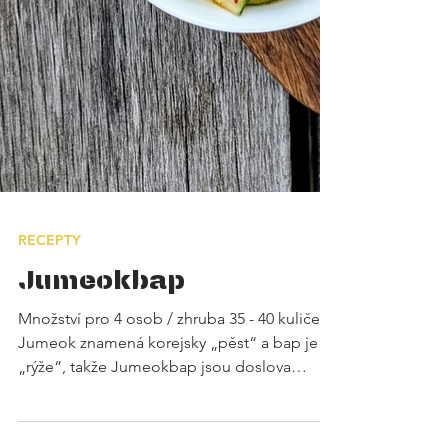
RECEPTY
Jumeokbap
Množství pro 4 osob / zhruba 35 - 40 kuliček
Jumeok znamená korejsky „pěst“ a bap je
„rýže“, takže Jumeokbap jsou doslova
rýžové kuličky tvarované v dlani. Jsou pro