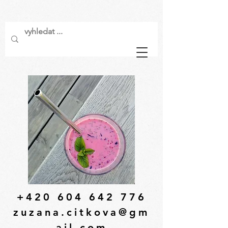
+420 604 642 776
zuzana.citkova@gm
ail.com