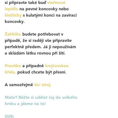
si připravte také buď 
vteřinové 
lepidlo 
na pevné koncovky nebo 
kleštičky
 s kulatými konci na zavírací 
koncovky. 
Žehličku
 budete potřebovat v 
případě, že si raději vše připravíte 
perfektně předem. Já ji nepoužívám 
a skládám látku rovnou při šití. 
Pravítko 
a případně 
krejčovskou 
křídu,
 pokud chcete být přesní. 
A samozřejmě 
šicí stroj. 
Máte? Běžte si udělat čaj do velkého 
hrnku a jdeme na to!
Střih