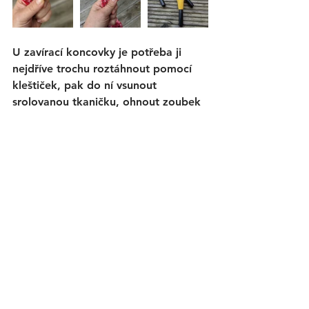
U zavírací koncovky je potřeba ji 
nejdříve trochu roztáhnout pomocí 
kleštiček, pak do ní vsunout 
srolovanou tkaničku, ohnout zoubek 
pro uchycení a koncovku uzavřít, jak 
jen to jde. Pozor, abyste si ji 
nezdeformovali. 