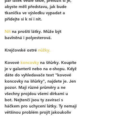
pár látek vedle sebe, přeložit si je, 
abyste měli představu, jak bude 
tkanička ve výsledku vypadat a 
přidejte si k ní i nit. 
Nit 
na prošití látky. Může 
být 
bavlněná i polyesterová. 
Krejčovské ostré 
nůžky. 
Kovové 
koncovky 
na šňůrky. Koupíte 
je v galanterii nebo na e-shopu. Když 
dáte do vyhledavače text "kovové 
koncovky na šňůrky", najdete je. Jen 
pozor. Mají různé průměry a ne 
všechny projdou všemi dírkami u 
bot. Nejtenčí jsou ty zavírací s 
háčkem pro uchycení látky. Ty nemají 
většinou problém projít jakoukoliv 