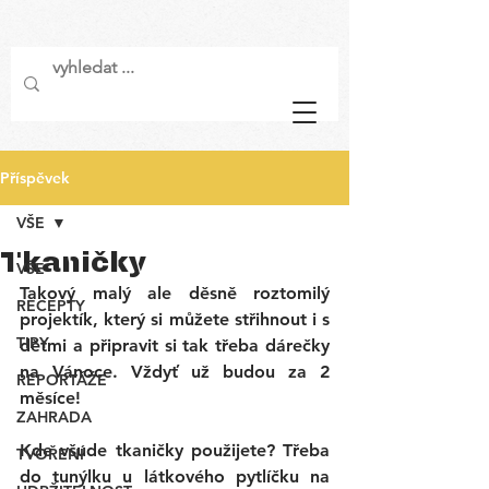
Příspěvek
VŠE
Tkaničky
VŠE
Takový malý ale děsně roztomilý 
RECEPTY
projektík, který si můžete střihnout i s 
TIPY
dětmi a připravit si tak třeba dárečky 
na Vánoce. Vždyť už budou za 2 
REPORTÁŽE
měsíce! 
ZAHRADA
Kde všude tkaničky použijete? Třeba 
TVOŘENÍ
do tunýlku u látkového pytlíčku na 