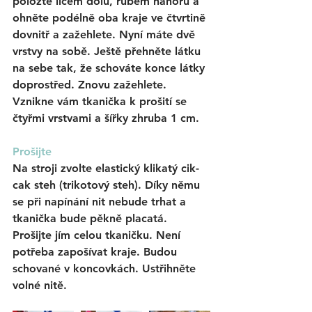
položte lícem dolů, rubem nahoru a 
ohněte podélně oba kraje ve čtvrtině 
dovnitř a zažehlete. Nyní máte dvě 
vrstvy na sobě. Ještě přehněte látku 
na sebe tak, že schováte konce látky 
doprostřed. Znovu zažehlete. 
Vznikne vám tkanička k prošití se 
čtyřmi vrstvami a šířky zhruba 1 cm.
Prošijte
Na stroji zvolte e
lastický klikatý cik-
cak steh (trikotový steh). Díky němu 
se při napínání nit nebude trhat a 
tkanička bude pěkně placatá. 
Prošijte jím celou tkaničku. Není 
potřeba zapošívat kraje. Budou 
schované v koncovkách. Ustřihněte 
volné nitě. 