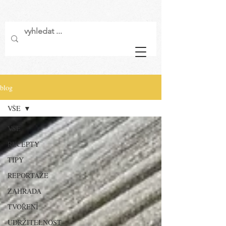
blog
VŠE
VŠE
RECEPTY
TIPY
REPORTÁŽE
ZAHRADA
TVOŘENÍ
UDRŽITELNOST