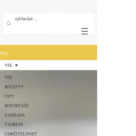
blog
VŠE
VŠE
RECEPTY
TIPY
REPORTÁŽE
ZAHRADA
TVOŘENÍ
UDRŽITELNOST