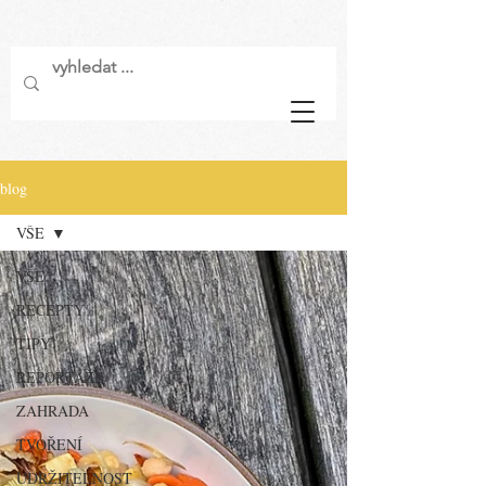
blog
VŠE
VŠE
RECEPTY
TIPY
REPORTÁŽE
ZAHRADA
TVOŘENÍ
UDRŽITELNOST