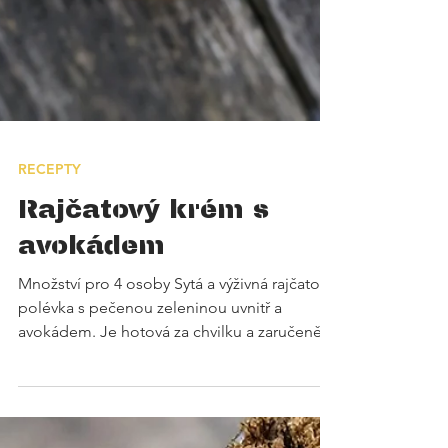
RECEPTY
Rajčatový krém s
avokádem
Množství pro 4 osoby Sytá a výživná rajčatová
polévka s pečenou zeleninou uvnitř a
avokádem. Je hotová za chvilku a zaručeně s
ní...