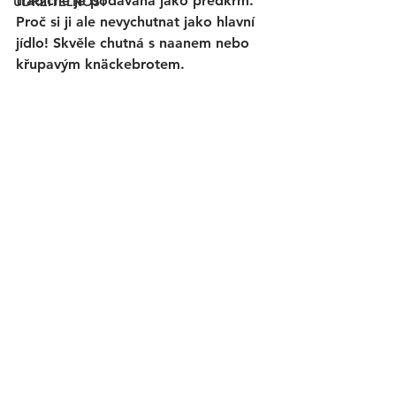
tradičně je podávána jako předkrm. 
UDRŽITELNOST
Proč si ji ale nevychutnat jako hlavní 
jídlo! 
Skvěle chutná s naanem nebo 
křupavým knäckebrotem.