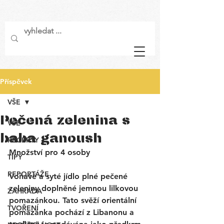
Příspěvek
VŠE
Pečená zelenina s
VŠE
baba ganoush
RECEPTY
Množství pro 4 osoby
TIPY
REPORTÁŽE
Voňavé a syté jídlo plné pečené 
zeleniny doplněné jemnou lilkovou 
ZAHRADA
pomazánkou. 
Tato svěží orientální 
TVOŘENÍ
pomazánka pochází z Libanonu a 