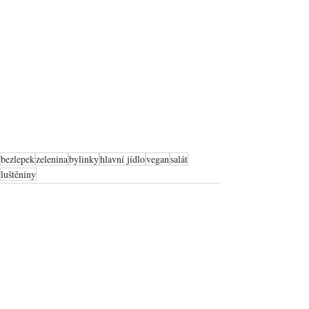
bezlepek
zelenina
bylinky
hlavní jídlo
vegan
salát
luštěniny
Zobrazit vše
Nejnovější příspěvky