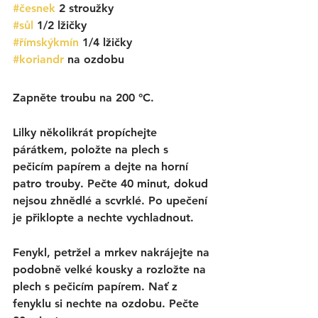
#česnek
 2 stroužky
#sůl
 1/2 lžičky
#římskýkmín
 1/4 lžičky
#koriandr
 na ozdobu
Zapněte troubu na 200 °C.
Lilky několikrát propíchejte 
párátkem, položte na plech s 
pečicím papírem a dejte na horní 
patro trouby. Pečte 40 minut, dokud 
nejsou zhnědlé a scvrklé. Po upečení 
je přiklopte a nechte vychladnout.
Fenykl, petržel a mrkev nakrájejte na 
podobně velké kousky a rozložte na 
plech s pečicím papírem. Nať z 
fenyklu si nechte na ozdobu. Pečte 