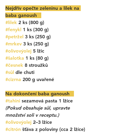
Nejdřív opečte zeleninu a lilek na 
baba ganoush   
#lilek
 2 ks (800 g)
#fenykl
 1 ks (300 g)
#petržel
 3 ks (250 g)
#mrkev
 3 ks (250 g)
#olivovýolej
 5 lžic
#šalotka
 1 ks (80 g)
#česnek
 8 stroužků
#sůl
 dle chuti
#cizrna
 200 g uvařené
Na dokončení baba ganoush   
#tahini
 sezamová pasta 1 lžíce
(Pokud obsahuje sůl, upravte 
množství soli v receptu.)
#olivovýolej
 2–3 lžíce
#citrón
 šťáva z poloviny (cca 2 lžíce)