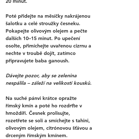
20 minut.
Poté přidejte na měsíčky nakrájenou 
šalotku a celé stroužky česneku. 
Pokapejte olivovým olejem a pečte 
dalších 10–15 minut. Po upečení 
osolte, přimíchejte uvařenou cizrnu a 
nechte v troubě dojít, zatímco 
připravujete baba ganoush.
Dávejte pozor, aby se zelenina 
nespálila – záleží na velikosti kousků.
Na suché pánvi krátce opražte 
římský kmín a poté ho rozdrťte v 
hmoždíři. Česnek prolisujte, 
rozetřete se solí a smíchejte s tahini, 
olivovým olejem, citrónovou šťávou a 
drceným římským kmínem.