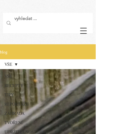
blog
VŠE
VŠE
RECEPTY
TIPY
REPORTÁŽE
ZAHRADA
TVOŘENÍ
UDRŽITELNOST