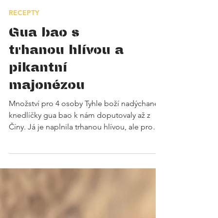
RECEPTY
Gua bao s
trhanou hlívou a
pikantní
majonézou
Množství pro 4 osoby Tyhle boží nadýchané
knedlíčky gua bao k nám doputovaly až z
Číny. Já je naplnila trhanou hlívou, ale pro
dokonalý výsledek spojte opečenou sytou
bílkovinu - houby, tofu nebo třeba krevety s
něčím kyselým, čerstvou zeleninou a pikantní
majonézou. A svět bude hned hezčí! Těsto
na knedlíčky #pšeničnámouka hladká 400 g
#droždí čerstvé 15 g #mléko 200 ml