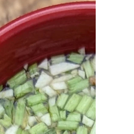
#třtinovýcukr 3 lžíce #kypřícíprášek
bezfosfátový 1 lžička #sůl špetka
#slunečnicovýolej na vymazání mís