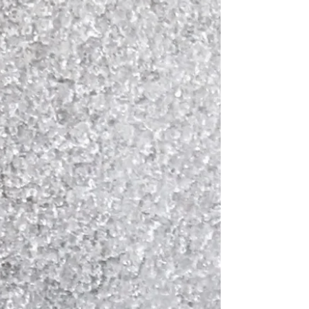
budou nenápadně ujídat z pánve! Skvěle
dochucený tempeh, tofu nebo seitan,
hromada čerstvých bylinek, křupavá zelenina,
poctivá zálivka a rýžové bún nudle. Tenhle
recept je z 90 % o krájení, zbytek šup, šup na
pánvi. Nebojte se toho! Ochuťte si tempeh /
tofu #tempeh nebo