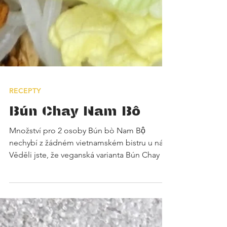
RECEPTY
Bún Chay Nam Bô
Množství pro 2 osoby Bún bò Nam Bộ
nechybí z žádném vietnamském bistru u nás.
Věděli jste, že veganská varianta Bún Chay Bộ
Nam s ním umí hrát naprosto vyrovnanou
partii? Zarytí odpůrci rostlinné stravy vám