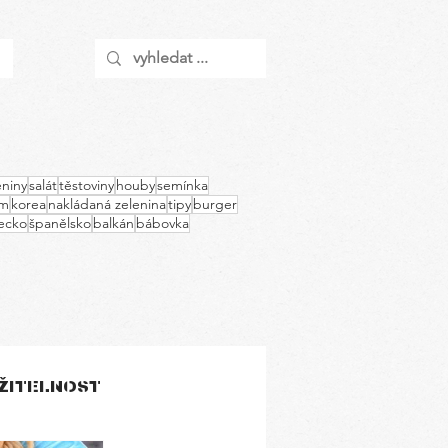
ěniny
salát
těstoviny
houby
semínka
am
korea
nakládaná zelenina
tipy
burger
ecko
španělsko
balkán
bábovka
ŽITELNOST