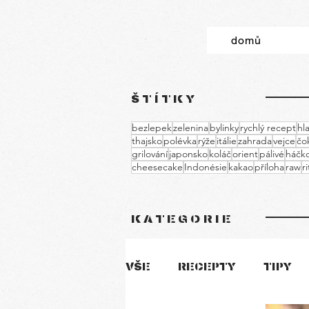
domů
ŠTÍTKY
bezlepek
zelenina
bylinky
rychlý recept
hla
thajsko
polévka
rýže
itálie
zahrada
vejce
čo
grilování
japonsko
koláč
orient
pálivé
háčko
cheesecake
Indonésie
kakao
příloha
raw
r
KATEGORIE
VŠE
RECEPTY
TIPY