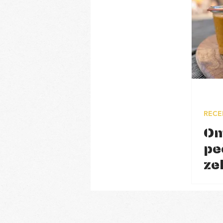
RECE
Om
pe
ze