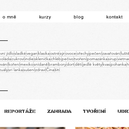
o mně
kurzy
blog
kontakt
vní jídlo
sladké
vegan
klasika
ostré
sýr
ovoce
ořechy
pečení
zavařování
lušt
koláda
cukroví
indie
sklenička
chléb
pečivo
tvoření
pomazánka
sirup
vietn
vání
koření
mexiko
snídaně
brambory
dort
děti
jedlé květy
kvas
pohanka
ř
ituály
srí lanka
sušení
zdraví
Čína
šití
REPORTÁŽE
ZAHRADA
TVOŘENÍ
UDR