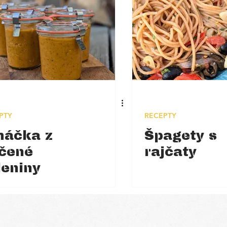
PTY
RECEPTY
áčka z
Špagety s
čené
rajčaty
leniny