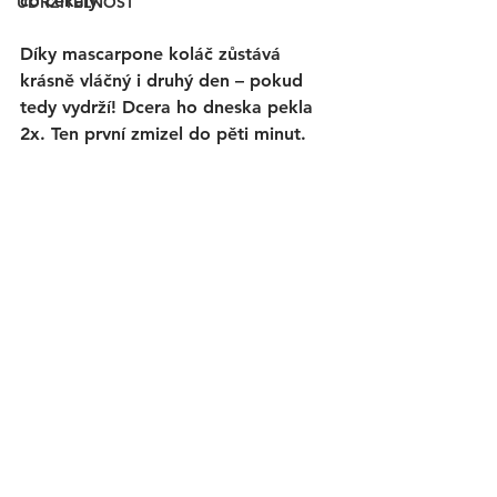
co čekaly. 
UDRŽITELNOST
Díky mascarpone koláč zůstává 
krásně vláčný i druhý den – pokud 
tedy vydrží! Dcera ho dneska pekla 
2x. Ten první zmizel do pěti minut. 