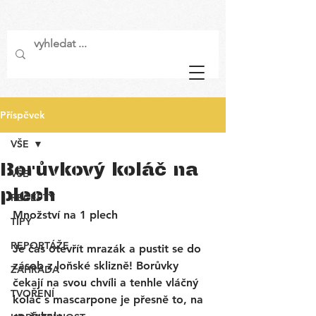
Příspěvek
VŠE
Borůvkový koláč na
VŠE
plech
RECEPTY
Množství na 1 plech
TIPY
REPORTÁŽE
Je čas otevřít mrazák a pustit se do 
zásob z loňské sklizně! Borůvky 
ZAHRADA
čekají na svou chvíli a tenhle 
vláčný 
TVOŘENÍ
koláč s mascarpone
 je přesně to, na 