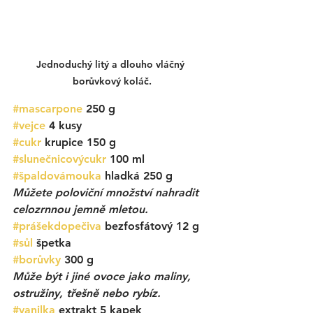
Jednoduchý litý a dlouho vláčný 
borůvkový koláč.
#mascarpone
 250 g
#vejce
 4 kusy
#cukr
 krupice 150 g
#slunečnicovýcukr
 100 ml
#špaldovámouka
 hladká 250 g 
Můžete poloviční množství nahradit 
celozrnnou jemně mletou. 
#prášekdopečiva
 bezfosfátový 12 g
#sůl
 špetka
#borůvky
 300 g
Může být i jiné ovoce jako maliny, 
ostružiny, třešně nebo rybíz.
#vanilka
 extrakt 5 kapek