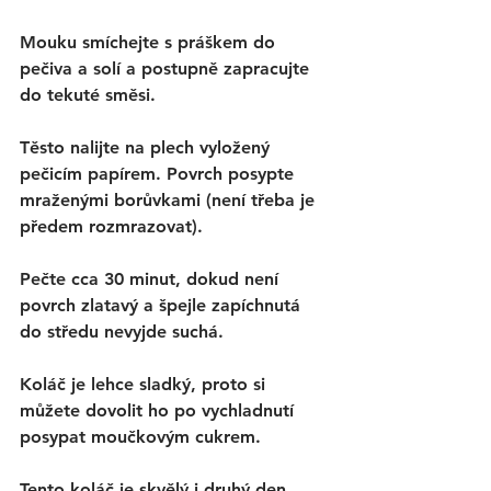
Mouku smíchejte s práškem do 
pečiva a solí a postupně zapracujte 
do tekuté směsi.
Těsto nalijte na plech vyložený 
pečicím papírem. Povrch posypte 
mraženými borůvkami (není třeba je 
předem rozmrazovat).
Pečte cca 
30 minut
, dokud není 
povrch zlatavý a špejle zapíchnutá 
do středu nevyjde suchá.
Koláč je lehce sladký, proto si 
můžete dovolit ho po vychladnutí 
posypat moučkovým cukrem. 
Tento koláč je skvělý i druhý den, 