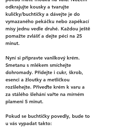
odkrajujte kousky a tvarujte 
kuličky/buchtičky a dávejte je do 
vymazaného pekáčku nebo zapékací 
mísy jednu vedle druhé. Každou ještě 
pomažte zvlášť a dejte péci na 25 
minut. 
Nyní si připravte vanilkový krém. 
Smetanu s mlékem smíchejte 
dohromady. Přidejte i cukr, škrob, 
esenci a žloutky a metličkou 
rozšlehejte. Přiveďte krém k varu a 
za stálého šlehání vařte na mírném 
plameni 5 minut. 
Pokud se buchtičky povedly, bude to 
u vás vypadat takto: 