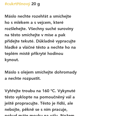
#cukrtřtinový
 20 g
Máslo nechte rozehřát a smíchejte 
ho s mlékem a s vejcem, které 
rozšlehejte. Všechny suché suroviny 
na těsto smíchejte v míse a pak 
přidejte tekuté. Důkladně vypracujte 
hladké a vláčné těsto a nechte ho na 
teplém místě přikryté hodinou 
kynout. 
Máslo s olejem smíchejte dohromady 
a nechte rozpustit. 
Vyhřejte troubu na 160 °C. Vykynuté 
těsto vyklopte na pomoučněný vál a 
ještě propracujte. Těsto je řidší, ale 
nebojte, pěkně se s ním pracuje, 
pokud máte mouku na válu. Nožem 