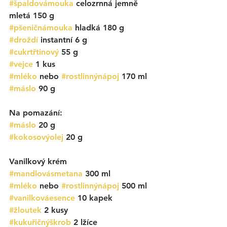
#špaldovámouka
 celozrnná jemně 
mletá 150 g
#pšeničnámouka
 hladká 180 g
#droždí
 instantní 6 g
#cukrtřtinový
 55 g
#vejce
 1 kus
#mléko
 nebo 
#rostlinnýnápoj
 170 ml
#máslo
 90 g
Na pomazání:
#máslo
 20 g
#kokosovýolej
 20 g
Vanilkový krém
#mandlovásmetana
 300 ml
#mléko
 nebo 
#rostlinnýnápoj
 500 ml
#vanilkováesence
 10 kapek
#žloutek
 2 kusy
#kukuřičnýškrob
 2 lžíce