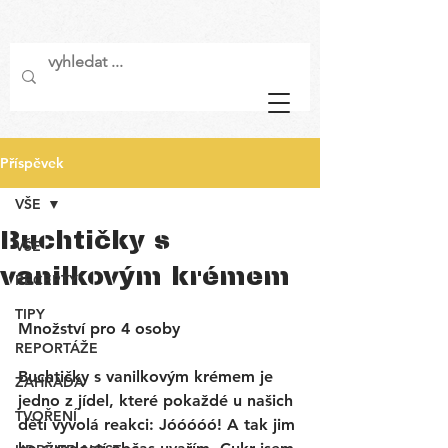
Příspěvek
VŠE
Buchtičky s
VŠE
vanilkovým krémem
RECEPTY
TIPY
Množství pro 4 osoby
REPORTÁŽE
Buchtičky s vanilkovým krémem je 
ZAHRADA
jedno z jídel, které pokaždé u našich 
TVOŘENÍ
dětí vyvolá reakci: Jóóóóó! A tak jim 