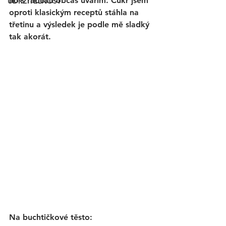
ho s radostí občas uvařím. Cukr jsem 
UDRŽITELNOST
oproti klasickým receptů stáhla na 
třetinu a výsledek je podle mě sladký 
tak akorát. 
Na buchtičkové těsto: