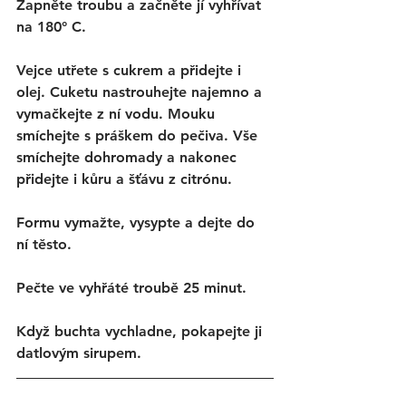
Zapněte troubu a začněte jí vyhřívat 
na 180° C.
Vejce utřete s cukrem a přidejte i 
olej. Cuketu nastrouhejte najemno a 
vymačkejte z ní vodu. Mouku 
smíchejte s práškem do pečiva. Vše 
smíchejte dohromady a nakonec 
přidejte i kůru a šťávu z citrónu. 
Formu vymažte, vysypte a dejte do 
ní těsto. 
Pečte ve vyhřáté troubě 25 minut. 
Když buchta vychladne, pokapejte ji 
datlovým sirupem. 