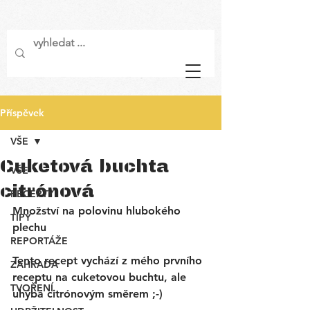
Příspěvek
VŠE
Cuketová buchta
VŠE
citrónová
RECEPTY
Množství na polovinu hlubokého 
TIPY
plechu
REPORTÁŽE
Tento recept vychází z mého prvního 
ZAHRADA
receptu na cuketovou buchtu, ale 
TVOŘENÍ
uhýbá citrónovým směrem ;-) 