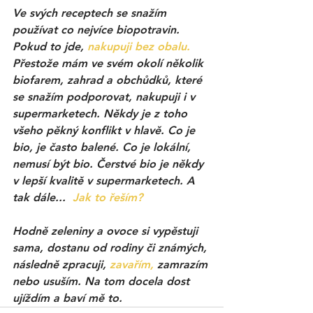
Ve svých receptech se snažím 
používat co nejvíce biopotravin. 
Pokud to jde, 
nakupuji bez obalu.
Přestože mám ve svém okolí několik 
biofarem, zahrad a obchůdků, které 
se snažím podporovat, nakupuji i v 
supermarketech. Někdy je z toho 
všeho pěkný konflikt v hlavě. Co je 
bio, je často balené. Co je lokální, 
nemusí být bio. Čerstvé bio je někdy 
v lepší kvalitě v supermarketech. A 
tak dále...  
Jak to řeším?
Hodně zeleniny a ovoce si vypěstuji 
sama, dostanu od rodiny či známých, 
následně zpracuji, 
zavařím,
 zamrazím 
nebo usuším. Na tom docela dost 
ujíždím a baví mě to. 