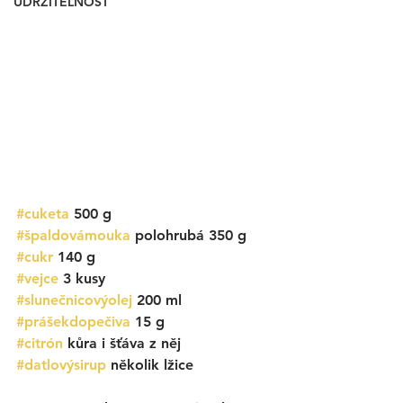
UDRŽITELNOST
#cuketa
 500 g
#špaldovámouka
 polohrubá 350 g
#cukr
 140 g
#vejce
 3 kusy
#slunečnicovýolej
 200 ml
#prášekdopečiva
 15 g
#citrón
 kůra i šťáva z něj
#datlovýsirup
 několik lžice