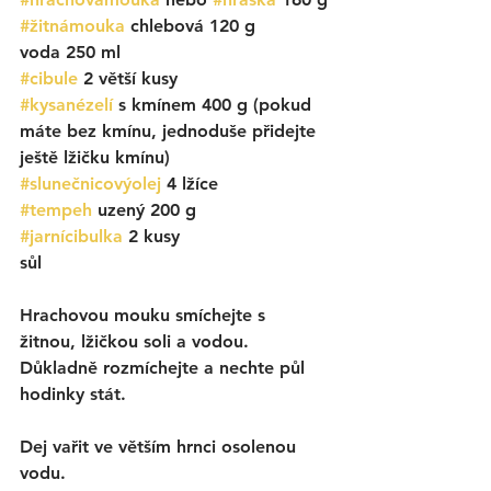
#žitnámouka
 chlebová 120 g
voda 250 ml
#cibule
 2 větší kusy
#kysanézelí
 s kmínem 400 g (pokud 
máte bez kmínu, jednoduše přidejte 
ještě lžičku kmínu)
#slunečnicovýolej
 4 lžíce
#tempeh
 uzený 200 g
#jarnícibulka
 2 kusy
sůl
Hrachovou mouku smíchejte s 
žitnou, lžičkou soli a vodou. 
Důkladně rozmíchejte a nechte půl 
hodinky stát. 
Dej vařit ve větším hrnci osolenou 
vodu. 