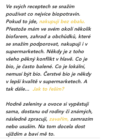
Ve svých receptech se snažím 
používat co nejvíce biopotravin. 
Pokud to jde, 
nakupuji bez obalu.
Přestože mám ve svém okolí několik 
biofarem, zahrad a obchůdků, které 
se snažím podporovat, nakupuji i v 
supermarketech. Někdy je z toho 
všeho pěkný konflikt v hlavě. Co je 
bio, je často balené. Co je lokální, 
nemusí být bio. Čerstvé bio je někdy 
v lepší kvalitě v supermarketech. A 
tak dále...  
Jak to řeším?
Hodně zeleniny a ovoce si vypěstuji 
sama, dostanu od rodiny či známých, 
následně zpracuji, 
zavařím,
 zamrazím 
nebo usuším. Na tom docela dost 
ujíždím a baví mě to. 