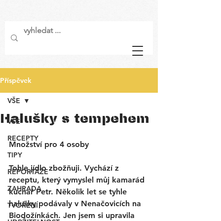
Příspěvek
VŠE
Halušky s tempehem
VŠE
RECEPTY
Množství pro 4 osoby
TIPY
Tohle jídlo zbožňuji. Vychází z 
REPORTÁŽE
receptu, který vymyslel můj kamarád 
ZAHRADA
kuchař Petr. Několik let se tyhle 
halušky podávaly v Nenačovicích na 
TVOŘENÍ
Biodožínkách. Jen jsem si upravila 