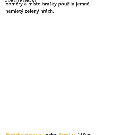
UDRŽITELNOST
poměry a místo hrašky použila jemně 
namletý zelený hrách.  
#hrachovámouka
 nebo 
#hraška
 160 g