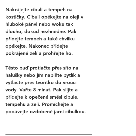
Nakrájejte cibuli a tempeh na 
kostičky. Cibuli opékejte na oleji v 
hluboké pánvi nebo woku tak 
dlouho, dokud nezhnědne. Pak 
přidejte tempeh a také chvílku 
opékejte. Nakonec přidejte 
pokrájené zelí a prohřejte ho.
Těsto buď protlačte přes síto na 
halušky nebo jím naplňte pytlík a 
vytlačte přes tvořítko do vroucí 
vody. Vařte 8 minut. Pak slijte a 
přidejte k opečené směsi cibule, 
tempehu a zelí. Promíchejte a 
podávejte ozdobené jarní cibulkou. 