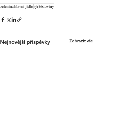
zelenina
hlavní jídlo
sýr
těstoviny
Zobrazit vše
Nejnovější příspěvky