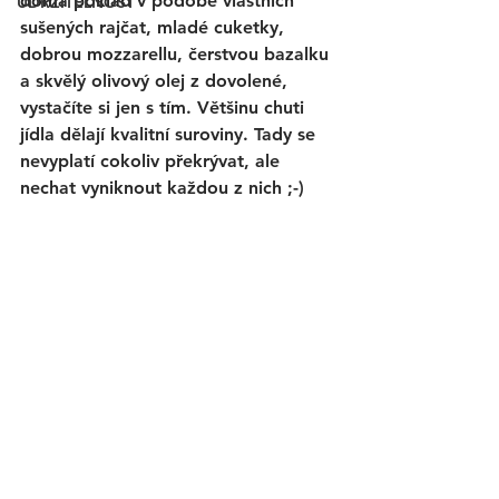
doma poklad v podobě vlastních 
UDRŽITELNOST
sušených rajčat, mladé cuketky, 
dobrou mozzarellu, čerstvou bazalku 
a skvělý olivový olej z dovolené, 
vystačíte si jen s tím. Většinu chuti 
jídla dělají kvalitní suroviny. Tady se 
nevyplatí cokoliv překrývat, ale 
nechat vyniknout každou z nich ;-)