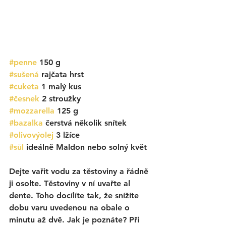
#penne
 150 g 
#sušená
 rajčata hrst
#cuketa
 1 malý kus
#česnek
 2 stroužky
#mozzarella
 125 g
#bazalka
 čerstvá několik snítek
#olivovýolej
 3 lžíce
#sůl
 ideálně Maldon nebo solný květ
Dejte vařit vodu za těstoviny a řádně 
ji osolte. Těstoviny v ní uvařte al 
dente. Toho docílíte tak, že snížíte 
dobu varu uvedenou na obale o 
minutu až dvě. Jak je poznáte? Při 