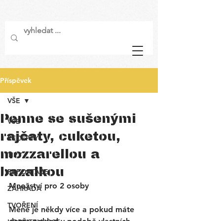
Příspěvek
VŠE
Penne se sušenými
VŠE
rajčaty, cuketou,
RECEPTY
mozzarellou a
TIPY
bazalkou
REPORTÁŽE
Množství pro 2 osoby 
ZAHRADA
TVOŘENÍ
Méně je někdy více a pokud máte 