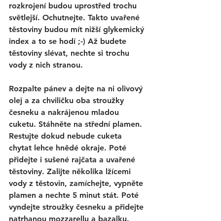
rozkrojení budou uprostřed trochu 
světlejší. Ochutnejte. Takto uvařené 
těstoviny budou mít nižší glykemický 
index a to se hodí ;-) Až budete 
těstoviny slévat, nechte si trochu 
vody z nich stranou. 
Rozpalte pánev a dejte na ni olivový 
olej a za chviličku oba stroužky 
česneku a nakrájenou mladou 
cuketu. Stáhněte na střední plamen. 
Restujte dokud nebude cuketa 
chytat lehce hnědé okraje. Poté 
přidejte i sušené rajčata a uvařené 
těstoviny. Zalijte několika lžícemi 
vody z těstovin, zamíchejte, vypněte 
plamen a nechte 5 minut stát. Poté 
vyndejte stroužky česneku a přidejte 
natrhanou mozzarellu a bazalku.