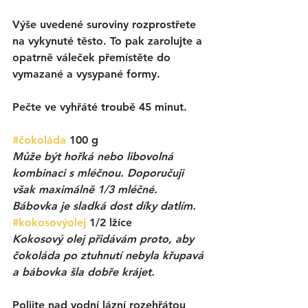
Výše uvedené suroviny rozprostřete 
na vykynuté těsto. To pak zarolujte a 
opatrně váleček přemístěte do 
vymazané a vysypané formy. 
Pečte ve vyhřáté troubě 45 minut. 
#čokoláda
 100 g 
Může být hořká nebo libovolná 
kombinaci s mléčnou. Doporučuji 
však maximálně 1/3 mléčné. 
Bábovka je sladká dost díky datlím.
#kokosovýolej
 1/2 lžíce
Kokosový olej přidávám proto, aby 
čokoláda po ztuhnutí nebyla křupavá 
a bábovka šla dobře krájet. 
Polijte nad vodní lázní rozehřátou 