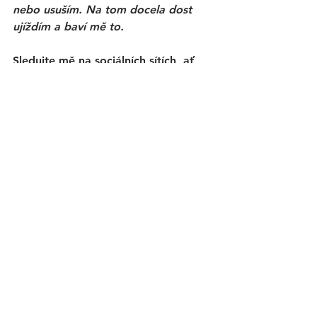
nebo usuším. Na tom docela dost 
ujíždím a baví mě to. 
Sledujte mě na sociálních sítích, ať 
vám nic neunikne. Jsem na 
FACEBOOKU
i 
INSTAGRAMU.
sladké
čokoláda
bábovka
Zobrazit vše
Nejnovější příspěvky