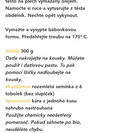
těsto na plech vymazaný olejem. 
Namočte si ruce a vytvarujte z těsta 
obdélník. Nechte opět vykynout. 
Vymažte a vysypte bábovkovou 
formu. Předehřejte troubu na 175° C. 
#datle
 300 g 
Datle nakrájejte na kousky. Můžete 
použít i datlovou pastu. Tu pak 
pomocí lžičky nadloubejte na 
kousky. 
#kardamon
 rozemletá semínka z 6 
tobolek (bez slupiček)
#pomeranč
kůra z jednoho kusu 
nahrubo nastrouhaná
Použijte chemicky neošetřený 
pomeranč. Pokud sáhnete po bio, 
neuděláte chybu. 