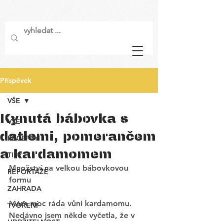
Příspěvek
VŠE
Kynutá bábovka s
VŠE
datlemi, pomerančem
RECEPTY
a kardamomem
TIPY
Množství na velkou bábovkovou 
REPORTÁŽE
formu
ZAHRADA
Mám moc ráda vůni kardamomu. 
TVOŘENÍ
Nedávno jsem někde vyčetla, že v 