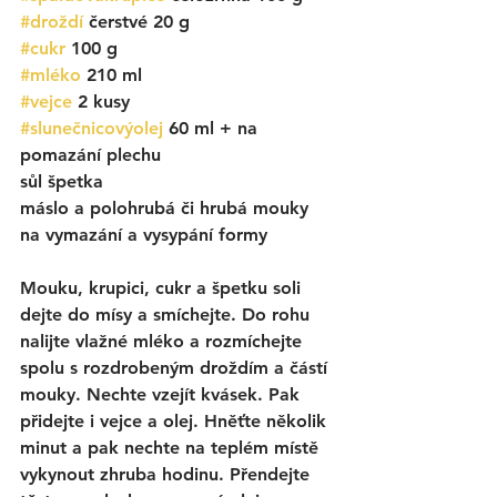
#droždí
 čerstvé 20 g 
#cukr
 100 g
#mléko
 210 ml
#vejce
 2 kusy
#slunečnicovýolej
60 ml + na 
pomazání plechu
sůl
 špetka
máslo a polohrubá či hrubá mouky 
na 
vymazání a vysypání formy
Mouku, krupici, cukr a špetku soli 
dejte do mísy a smíchejte. Do rohu 
nalijte vlažné mléko a rozmíchejte 
spolu s rozdrobeným droždím a částí 
mouky. Nechte vzejít kvásek. Pak 
přidejte i vejce a olej. Hněťte několik 
minut a pak nechte na teplém místě 
vykynout zhruba hodinu. Přendejte 