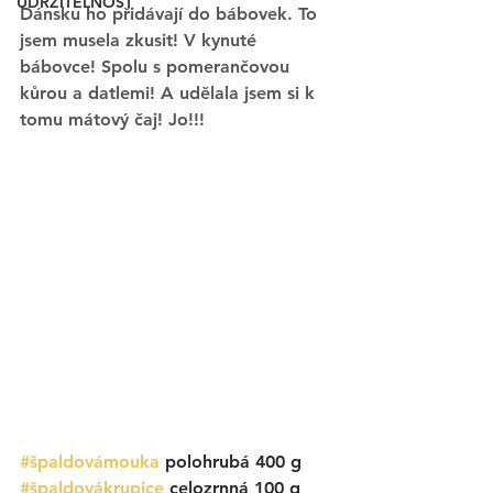
UDRŽITELNOST
Dánsku ho přidávají do bábovek. To 
jsem musela zkusit! V kynuté 
bábovce! Spolu s pomerančovou 
kůrou a datlemi! A udělala jsem si k 
tomu mátový čaj! Jo!!! 
#špaldovámouka
 polohrubá 400 g
#špaldovákrupice
 celozrnná 100 g