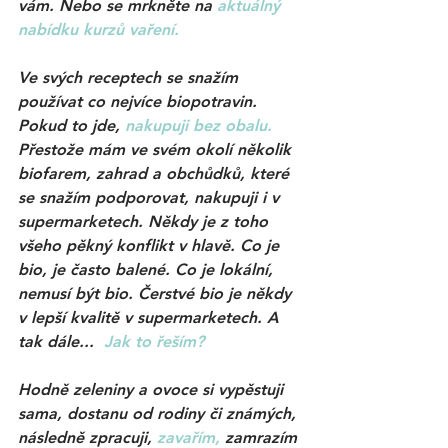
vám. Nebo se mrkněte na
 aktuálný 
nabídku kurzů vaření.
Ve svých receptech se snažím 
používat co nejvíce biopotravin. 
Pokud to jde,
nakupuji bez obalu.
Přestože mám ve svém okolí několik 
biofarem, zahrad a obchůdků, které 
se snažím podporovat, nakupuji i v 
supermarketech. Někdy je z toho 
všeho pěkný konflikt v hlavě. Co je 
bio, je často balené. Co je lokální, 
nemusí být bio. Čerstvé bio je někdy 
v lepší kvalitě v supermarketech. A 
tak dále... 
Jak to řeším?
Hodně zeleniny a ovoce si vypěstuji 
sama, dostanu od rodiny či známých, 
následně zpracuji,
zavařím,
 zamrazím 