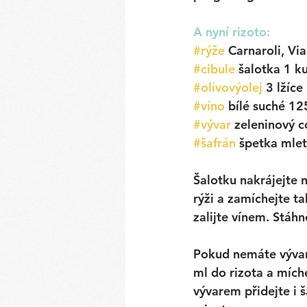
A nyní rizoto:
#rýže
Carnaroli, Vi
#cibule
šalotka 1 k
#olivovýolej
 3 lžíce
#víno
 bílé suché 12
#vývar
 zeleninový 
#šafrán
 špetka mle
Šalotku nakrájejte 
rýži a zamíchejte ta
zalijte vínem. Stáh
Pokud nemáte vývar
ml do rizota a míche
vývarem přidejte i š