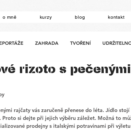
o mně
kurzy
blog
kontakt
EPORTÁŽE
ZAHRADA
TVOŘENÍ
UDRŽITELN
vé rizoto s pečenými
by
enými rajčaty vás zaručeně přenese do léta. Jídlo stojí
 Proto si dejte při jejich výběru záležet. Možná to mů
cializované prodejny s italskými potravinami při výletu