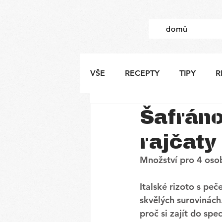
domů
VŠE
RECEPTY
TIPY
R
Šafráno
rajčaty
Množství pro 4 oso
Italské rizoto s peč
skvělých surovinách.
proč si zajít do spe