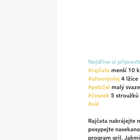
Nejdříve si připravt
#rajčata
 menší 10 k
#olivovýolej
 4 lžíce
#petržel
 malý svaz
#česnek
5 stroužků
#sůl
Rajčata nakrájejte 
posypejte nasekanou
program gril. Jakmi