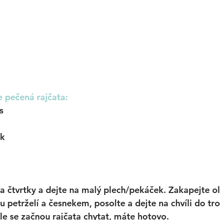
e pečená rajčata:
s
ek
na čtvrtky a dejte na malý plech/pekáček. Zakapejte ol
 petrželí a česnekem, posolte a dejte na chvíli do tr
le se začnou rajčata chytat, máte hotovo. 