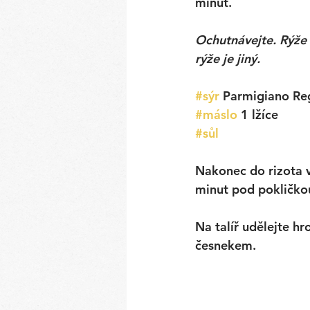
minut. 
Ochutnávejte. Rýže 
rýže je jiný. 
#sýr
 Parmigiano Re
#máslo
 1 lžíce
#sůl
Nakonec do rizota v
minut pod pokličkou
Na talíř udělejte h
česnekem. 