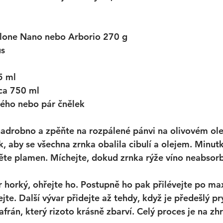
alone Nano nebo Arborio 270 g
us
5 ml
cca 750 ml
tého nebo pár čnělek
nadrobno a zpěňte na rozpálené pánvi na olivovém oleji
k, aby se všechna zrnka obalila cibulí a olejem. Minutk
něte plamen. Míchejte, dokud zrnka rýže víno neabsorbu
 horký, ohřejte ho. Postupně ho pak přilévejte po ma
jte. Další vývar přidejte až tehdy, když je předešlý pr
afrán, který rizoto krásně zbarví. Celý proces je na zh