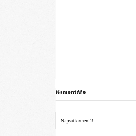
Komentáře
Napsat komentář...