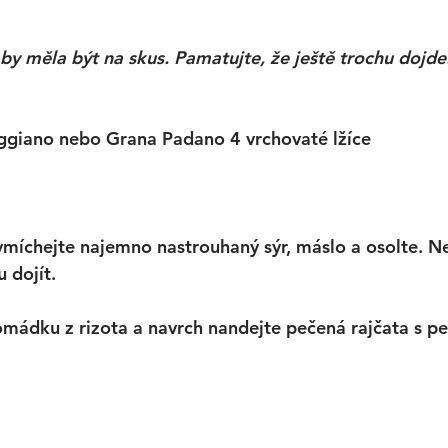
by měla být na skus. Pamatujte, že ještě trochu dojde
ggiano nebo Grana Padano 4 vrchovaté lžíce
míchejte najemno nastrouhaný sýr, máslo a osolte. N
 dojít. 
romádku z rizota a navrch nandejte pečená rajčata s pe