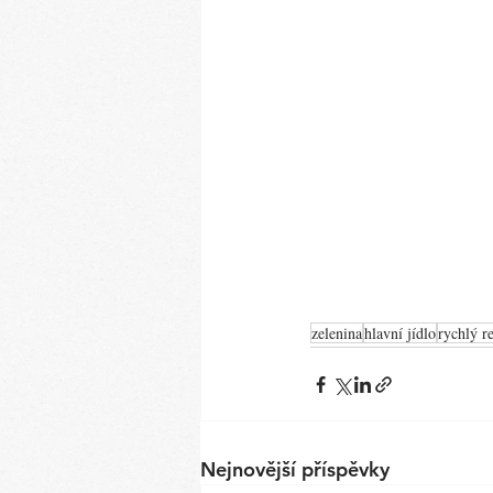
zelenina
hlavní jídlo
rychlý r
Nejnovější příspěvky