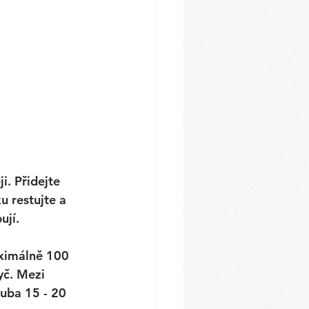
. Přidejte 
u restujte a 
jí. 
ximálně 100 
yč. Mezi 
ruba 15 - 20 