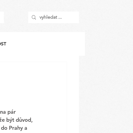
OST
 na pár 
že být důvod, 
 do Prahy a 