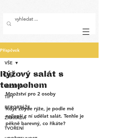
Příspěvek
VŠE
Rýžový salát s
VŠE
tempehem
RECEPTY
Množství pro 2 osoby
TIPY
REPORTÁŽE
Když zbyde rýže, je podle mě 
nejlepší z ní udělat salát. Tenhle je 
ZAHRADA
pěkně barevný, co říkáte? 
TVOŘENÍ