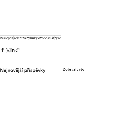
bezlepek
zelenina
bylinky
ovoce
salát
rýže
Zobrazit vše
Nejnovější příspěvky