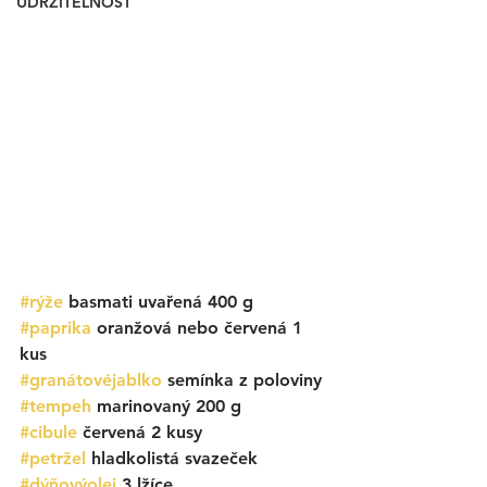
UDRŽITELNOST
#rýže
 basmati uvařená 400 g 
#paprika
 oranžová nebo červená 1 
kus
#granátovéjablko
 semínka z poloviny
#tempeh
 marinovaný 200 g
#cibule
 červená 2 kusy
#petržel
 hladkolistá svazeček
#dýňovýolej
 3 lžíce