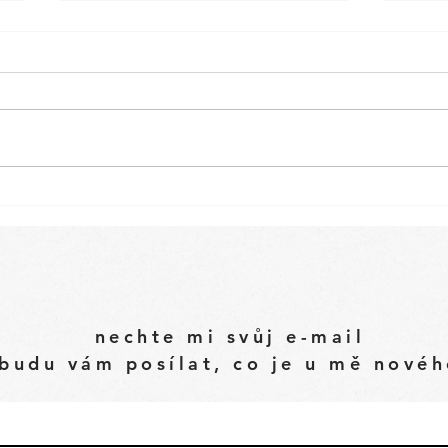
Letní salát s černou
Gua
quinou, opečeným
hlív
halloumi a cuketou
maj
nechte mi svůj e-mail
budu vám posílat, co je u mě nové