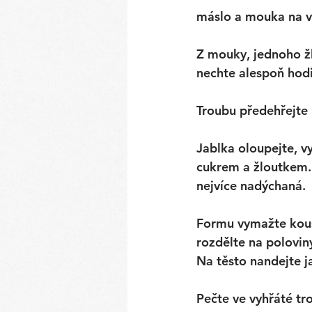
máslo a mouka na v
Z mouky, jednoho žl
nechte alespoň hodi
Troubu předehřejte 
Jablka oloupejte, vy
cukrem a žloutkem. 
nejvíce nadýchaná.
Formu vymažte kous
rozdělte na polovin
Na těsto nandejte j
Pečte ve vyhřáté tr