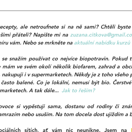
ecepty, ale netroufnete si na ně sami? Chtěli byste
ašimi přáteli? Napište mi na 
zuzana.citkova@gmail.c
 míru vám. Nebo se mrkněte na
 aktuální nabídku kurzů 
 se snažím používat co nejvíce biopotravin. Pokud t
 mám ve svém okolí několik biofarem, zahrad a obch
nakupuji i v supermarketech. Někdy je z toho všeho pě
e často balené. Co je lokální, nemusí být bio. Čerstvé
rmarketech. A tak dále... 
Jak to řeším?
voce si vypěstuji sama, dostanu od rodiny či znám
amrazím nebo usuším. Na tom docela dost ujíždím a b
ciálních sítích, ať vám nic neunikne. Jsem na 