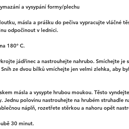
ymazání a vysypání formy/plechu
outku, másla a prášku do pečiva vypracujte vláčné těs
nu odpočinout v lednici. 
na 180° C. 
krojte jádřinec a nastrouhejte nahrubo. Smíchejte je se
Sníh ze dvou bílků vmíchejte jen velmi zlehka, aby by
kem másla a vysypte hrubou moukou. Těsto vyndejte 
y. Jednu polovinu nastrouhejte na hrubém struhadle n
ablečnou náplň, rozetřete stěrkou a nahoru opět nastr
oubě 30 minut.  