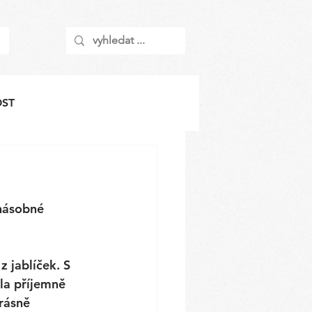
OST
násobné 
z jablíček. S 
la příjemně 
rásně 