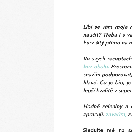
Líbí se vám moje r
naučit? Třeba i s v
kurz šitý přímo na
Ve svých receptech
bez obalu.
Přestože
snažím podporovat, 
hlavě. Co je bio, j
lepší kvalitě v supe
Hodně zeleniny a o
zpracuji,
zavařím,
 z
Sledujte mě na so