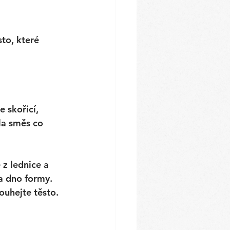
to, které 
 skořicí, 
la směs co 
z lednice a 
a dno formy. 
ouhejte těsto. 