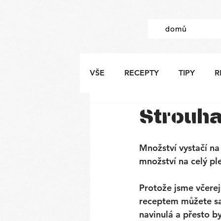
domů
VŠE
RECEPTY
TIPY
R
Strouha
Množství vystačí n
množství na celý pl
Protože jsme včerejš
receptem můžete sam
navinulá a přesto by