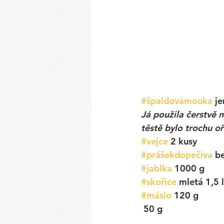
#špaldovámouka
j
Já použila čerstvě 
těstě bylo trochu oř
#vejce
 2 kusy
#prášekdopečiva
be
#jablka
 1000 g
#skořice
 mletá 1,5 
#máslo
 120 g
50 g