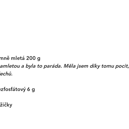
emně mletá 200 g 
namletou a byla to paráda. Měla jsem díky tomu pocit,
echů. 
zfosfátový 6 g
lžičky