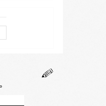
 bao s trhanou
ou a pikantní
onézou
ho