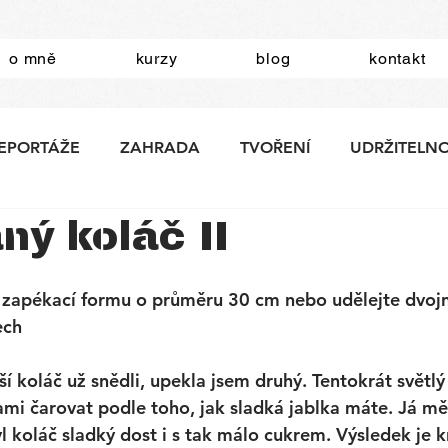
o mně
kurzy
blog
kontakt
EPORTÁŽE
ZAHRADA
TVOŘENÍ
UDRŽITELN
ný koláč II
a zapékací formu o průměru 30 cm nebo udělejte dvoj
ech
í koláč už snědli, upekla jsem druhý. Tentokrát světlý 
i čarovat podle toho, jak sladká jablka máte. Já mě
l koláč sladký dost i s tak málo cukrem. Výsledek je k