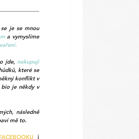
 se je se mnou 
om
 a vymyslíme 
vaření.
o jde,
nakupuji 
ůdků, které se 
kný konflikt v 
 bio je někdy v 
ých, následně 
aví mě to. 
FACEBOOKU
i 