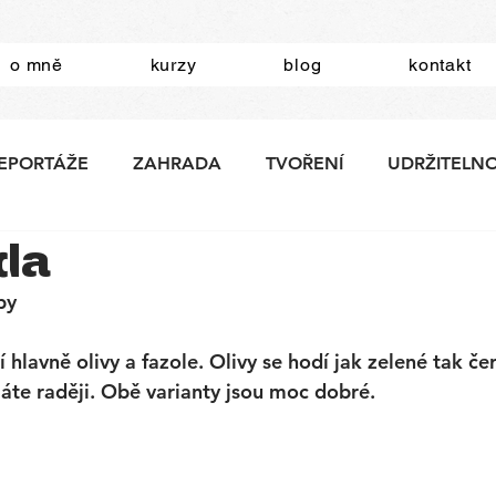
o mně
kurzy
blog
kontakt
EPORTÁŽE
ZAHRADA
TVOŘENÍ
UDRŽITELN
da
by
 hlavně olivy a fazole. Olivy se hodí jak zelené tak če
máte raději. Obě varianty jsou moc dobré. 