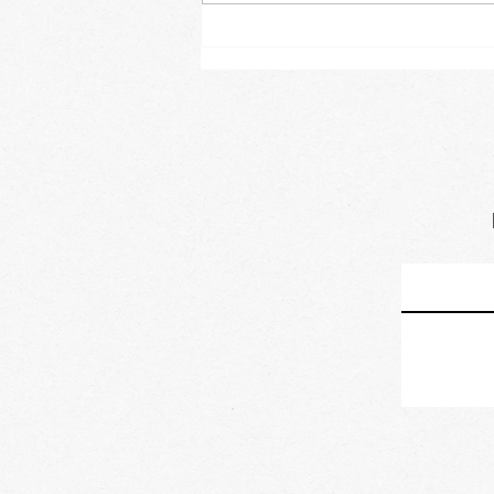
Gua bao s trhanou
hlívou a pikantní
majonézou