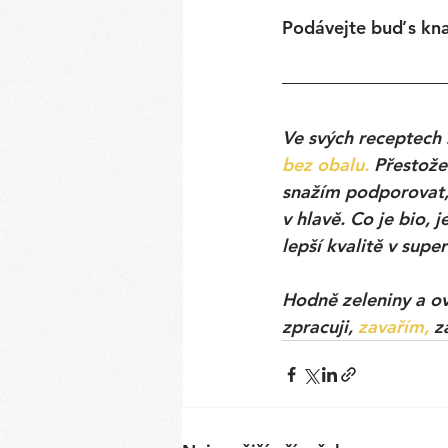
Podávejte buď s kn
Ve svých receptech 
bez obalu.
 Přestože
snažím podporovat, 
v hlavě. Co je bio, 
lepší kvalitě v supe
Hodně zeleniny a ov
zpracuji, 
zavařím,
 z