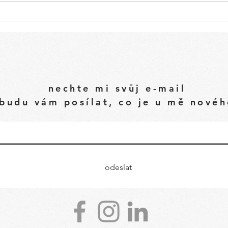
Cuketová pizza s
kvasem
nechte mi svůj e-mail
budu vám posílat, co je u mě nové
odeslat