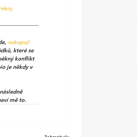
ekry.
e, 
nakupuji 
dků, které se 
ěkný konflikt 
io je někdy v 
 následně 
aví mě to. 