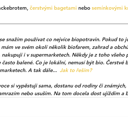
ackebrotem, 
čerstvými bagetami
 nebo 
semínkovými kr
se snažím používat co nejvíce biopotravin. Pokud to jd
 mám ve svém okolí několik biofarem, zahrad a obchů
nakupuji i v supermarketech. Někdy je z toho všeho p
je často balené. Co je lokální, nemusí být bio. Čerstvé b
rmarketech. A tak dále...  
Jak to řeším?
oce si vypěstuji sama, dostanu od rodiny či známých,
amrazím nebo usuším. Na tom docela dost ujíždím a b