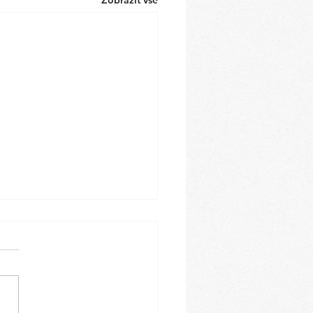
Zobrazit vše
eokbap