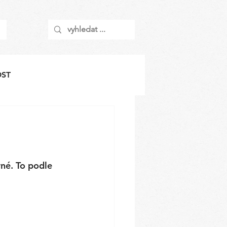
OST
rné. To podle 