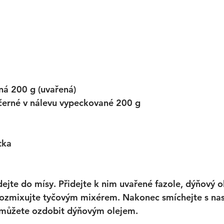
ná 200 g (uvařená)
černé v nálevu vypeckované 200 g
ítka
a dejte do mísy. Přidejte k nim uvařené fazole, dýňový o
 rozmixujte tyčovým mixérem. Nakonec smíchejte s nas
můžete ozdobit dýňovým olejem. 