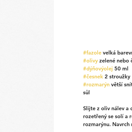
#fazole
 velká barev
#olivy
 zelené nebo 
#dýňovýolej
 50 ml
#česnek
 2 stroužky
#rozmarýn
 větší sn
sůl
Slijte z oliv nálev 
rozetřený se solí a
rozmarýnu. Navrch 