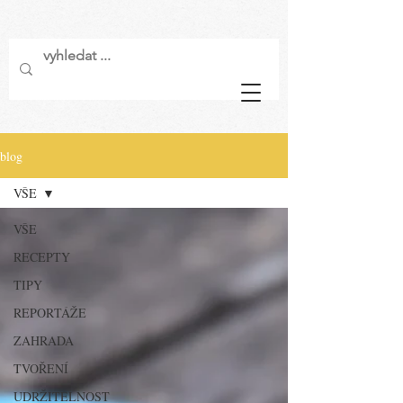
blog
VŠE
VŠE
RECEPTY
TIPY
REPORTÁŽE
ZAHRADA
TVOŘENÍ
UDRŽITELNOST