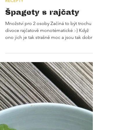
RECEPTY
Špagety s rajčaty
Množství pro 2 osoby Začíná to být trochu
divoce rajčatově monotématické :-) Když
ono jich je tak strašně moc a jsou tak dobrá!
Tyhle...