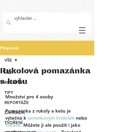
Příspěvek
VŠE
Rukolová pomazánka
VŠE
s kešu
RECEPTY
TIPY
Množství pro 4 osoby
REPORTÁŽE
Pomazánka z rukoly a kešu je 
ZAHRADA
výtečná k 
semínkovým krekrům
 nebo 
TVOŘENÍ
fokáče
. 
Můžete ji ale použít i jako 