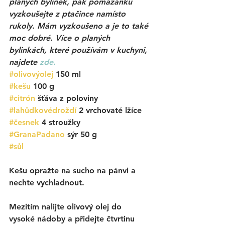
planých bylinek, pak pomazánku 
vyzkoušejte z ptačince namísto 
rukoly. Mám vyzkoušeno a je to také 
moc dobré. Více o planých 
bylinkách, které používám v kuchyni, 
najdete 
zde.
#olivovýolej
 150 ml
#kešu
 100 g
#citrón
 šťáva z poloviny
#lahůdkovédroždí
2 vrchovaté lžíce
#česnek
 4 stroužky
#GranaPadano
 sýr 50 g
#sůl
Kešu opražte na sucho na pánvi a 
nechte vychladnout. 
Mezitím nalijte olivový olej do 
vysoké nádoby a přidejte čtvrtinu 