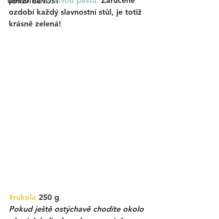
pesto na 
čerstvou pastu.
 Zaručeně 
UDRŽITELNOST
ozdobí každý slavnostní stůl, je totiž 
krásně zelená!
#rukola
 250 g
Pokud ještě ostýchavě chodíte okolo 