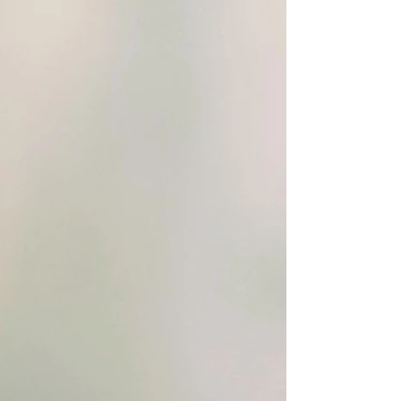
ochutnala i jeho prostší verzi s fazolemi,
servírovanou přímo v bambusovém stonku.
A teď po letech mě napadlo tyto dva recepty
spojit. Výsledek? Parádní! Jemná rýže s
kokosovým aroma, nasládlé fazole a svěží
mango v jedné misce. Exotika, která pohladí
vaše smysly. Kombinace mango sticky rice a
fazolí je za mě