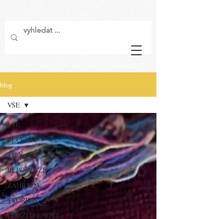
blog
VŠE
VŠE
RECEPTY
TIPY
REPORTÁŽE
ZAHRADA
TVOŘENÍ
UDRŽITELNOST