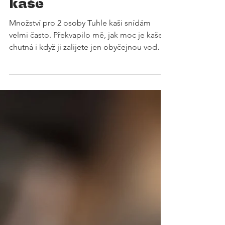
RECEPTY
Živá snídaňová
kaše
Množství pro 2 osoby Tuhle kaši snídám
velmi často. Překvapilo mě, jak moc je kaše
chutná i když ji zalijete jen obyčejnou vodou.
Občas...