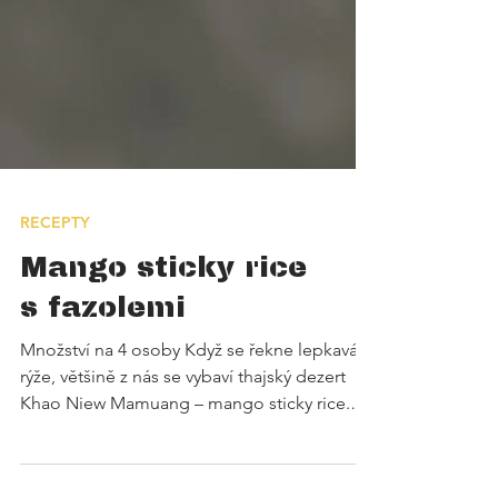
RECEPTY
Mango sticky rice
s fazolemi
Množství na 4 osoby Když se řekne lepkavá
rýže, většině z nás se vybaví thajský dezert
Khao Niew Mamuang – mango sticky rice.
Na hranicích Thajska a Barmy jsem ale kdysi