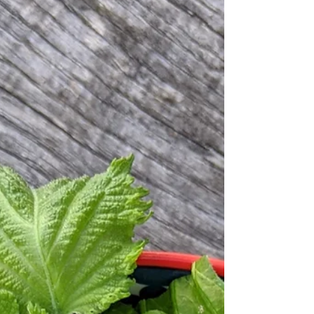
V kombinaci s jemnými rýžovými nudlemi,
pikantní sezamovou cuketou a hromadou
čerstvých asijských bylinek je z téhle polévky
dokonalá, lehká a přitom sytá večeře.
Ochucený základ a nudle #vývarzcizrny 800
ml #garum vegan z shiitake 4 lžíce (podle síly
garumu) #sójováom