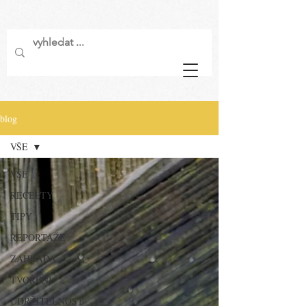
blog
VŠE
VŠE
RECEPTY
TIPY
REPORTÁŽE
ZAHRADA
TVOŘENÍ
UDRŽITELNOST