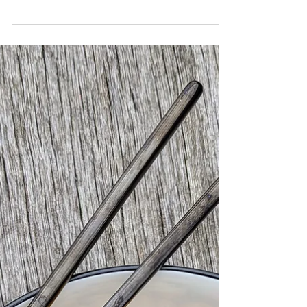
Číny. Já je naplnila trhanou hlívou, ale pro
dokonalý výsledek spojte opečenou sytou
bílkovinu - houby, tofu nebo třeba krevety s
něčím kyselým, čerstvou zeleninou a pikantní
majonézou. A svět bude hned hezčí! Těsto
na knedlíčky #pšeničnámouka hladká 400 g
#droždí čerstvé 15 g #mléko 200 ml
#třtinovýcukr 3 lžíce #kypřícíprášek
bezfosfátový 1 lžička #sůl špetka
#slunečnicovýolej na vymazání mís