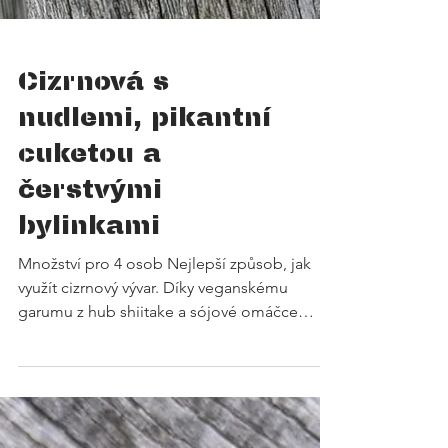
Cizrnová s
nudlemi, pikantní
cuketou a
čerstvými
bylinkami
Množství pro 4 osob Nejlepší způsob, jak
využít cizrnový vývar. Díky veganskému
garumu z hub shiitake a sójové omáčce
tamari získá základ bohatou umami chuť, aniž
byste potřebovali složitě vyvařovat zeleninu.