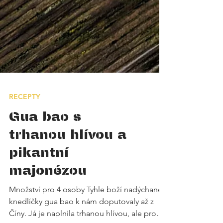
RECEPTY
Gua bao s
trhanou hlívou a
pikantní
majonézou
Množství pro 4 osoby Tyhle boží nadýchané
knedlíčky gua bao k nám doputovaly až z