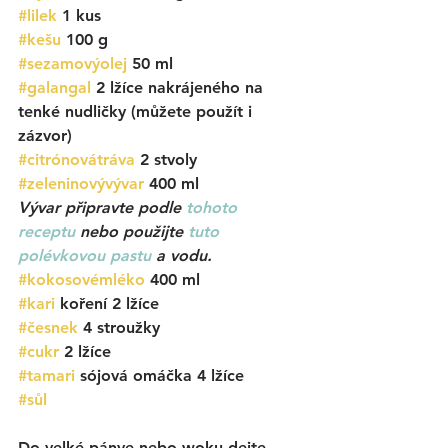
#lilek
 1 kus
#kešu
100 g
#sezamovýolej
50 ml
#galangal
2 lžíce nakrájeného na 
tenké nudličky (můžete použít i 
zázvor)
#citrónovátráva
 2 stvoly
#zeleninovývývar
 400 ml 
Vývar připravte podle
tohoto 
receptu
 nebo použijte
tuto 
polévkovou pastu
 a vodu. 
#kokosovémléko
 400 ml
#kari
 koření 2 lžíce
#česnek
 4 stroužky
#cukr
 2 lžíce
#tamari
 sójová omáčka 4 lžíce
#sůl
Do velké pánve nebo woku dejte 