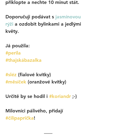
přiklopte a nechte 10 minut stát. 
Doporučuji podávat s 
jasmínovou 
rýži
 a ozdobit bylinkami a jedlými 
květy. 
Já použila:
#perila
#thajskábazalka
#sléz
(fialové kvítky)
#měsíček
 (oranžové kvítky)
Určitě by se hodil i 
#koriandr
 ;-)
Milovníci pálivého, přidají 
#čilipaprička
!