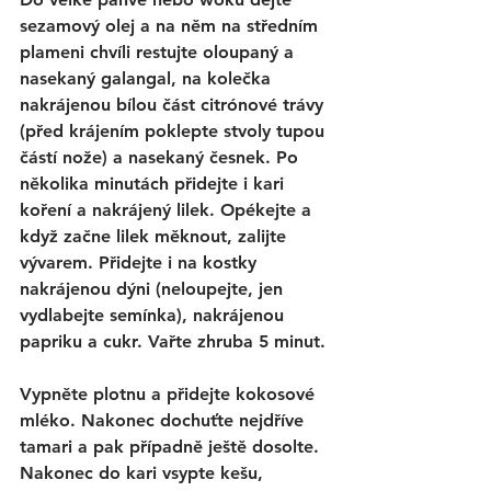
sezamový olej a na něm na středním 
plameni chvíli restujte oloupaný a 
nasekaný galangal, na kolečka 
nakrájenou bílou část citrónové trávy 
(před krájením poklepte stvoly tupou 
částí nože) a nasekaný česnek. Po 
několika minutách přidejte i kari 
koření a nakrájený lilek. Opékejte a 
když začne lilek měknout, zalijte 
vývarem. Přidejte i na kostky 
nakrájenou dýni (neloupejte, jen 
vydlabejte semínka), nakrájenou 
papriku a cukr. Vařte zhruba 5 minut. 
Vypněte plotnu a přidejte kokosové 
mléko. Nakonec dochuťte nejdříve 
tamari a pak případně ještě dosolte. 
Nakonec do kari vsypte kešu, 