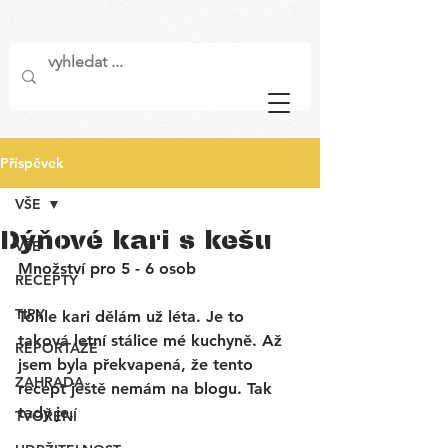
Příspěvek
VŠE
Dýňové kari s kešu
VŠE
Množství pro 5 - 6 osob
RECEPTY
TIPY
Tohle kari dělám už léta. Je to 
taková letní stálice mé kuchyně. Až 
REPORTÁŽE
jsem byla překvapená, že tento 
ZAHRADA
recept ještě nemám na blogu. Tak 
tady je. 
TVOŘENÍ