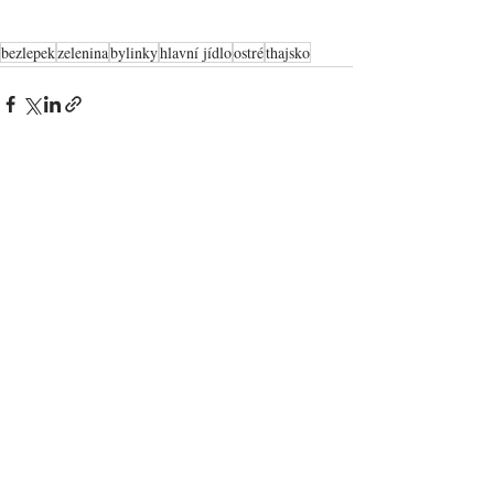
bezlepek
zelenina
bylinky
hlavní jídlo
ostré
thajsko
Zobrazit vše
Nejnovější příspěvky