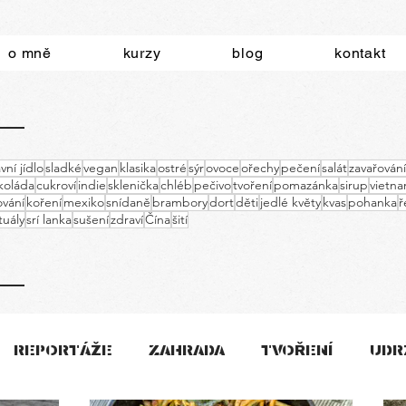
o mně
kurzy
blog
kontakt
vní jídlo
sladké
vegan
klasika
ostré
sýr
ovoce
ořechy
pečení
salát
zavařování
koláda
cukroví
indie
sklenička
chléb
pečivo
tvoření
pomazánka
sirup
vietn
vání
koření
mexiko
snídaně
brambory
dort
děti
jedlé květy
kvas
pohanka
ř
ituály
srí lanka
sušení
zdraví
Čína
šití
REPORTÁŽE
ZAHRADA
TVOŘENÍ
UDR