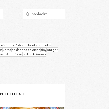
luštěniny
těstoviny
houby
semínka
am
korea
nakládaná zelenina
tipy
burger
ecko
španělsko
balkán
bábovka
ŽITELNOST