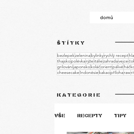
domů
ŠTÍTKY
bezlepek
zelenina
bylinky
rychlý recept
hla
thajsko
polévka
rýže
itálie
zahrada
vejce
čo
grilování
japonsko
koláč
orient
pálivé
háčko
cheesecake
Indonésie
kakao
příloha
raw
r
KATEGORIE
VŠE
RECEPTY
TIPY