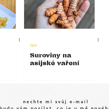
TIPY
Suroviny na
asijské vaření
nechte mi svůj e-mail
budu vám posílat, co je u mě nové