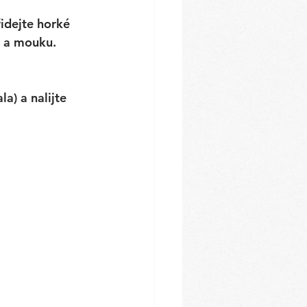
idejte horké 
a a mouku. 
a) a nalijte 