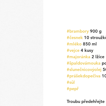
#brambory
 900 g
#česnek
 10 stroužk
#mléko
 850 ml
#vejce
 4 kusy
#majoránka
 2 lžíce
#špaldovámouka
 p
#slunečnicovýolej
 5
#prášekdopečiva
 1
#sůl
#pepř
Troubu předehřejte 