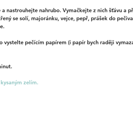
a nastrouhejte nahrubo. Vymačkejte z nich šťávu a př
řený se solí, majoránku, vejce, pepř, prášek do pečiv
e. 
vystelte pečícím papírem (i papír bych raději vymazal
inut. 
 
kysaným zelím.