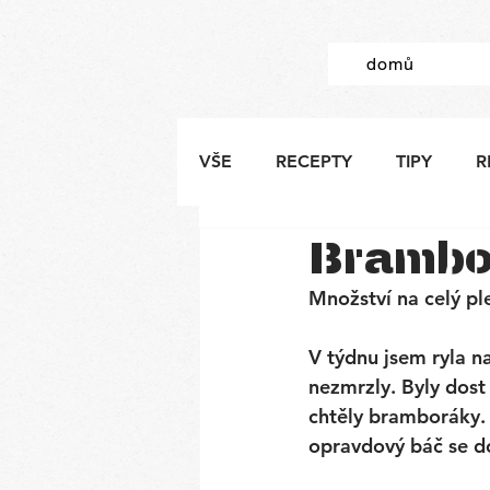
domů
VŠE
RECEPTY
TIPY
R
Brambo
Množství na celý pl
V týdnu jsem ryla 
nezmrzly. Byly dost 
chtěly bramboráky.
opravdový báč se do