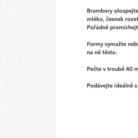
Brambory oloupejte 
mléko, česnek rozet
Pořádně promíchejt
Formy vymažte nebo 
na ně těsto. 
Pečte v troubě 40 m
Podávejte ideálně s