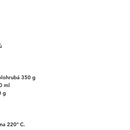
ů
olohrubá 350 g
0 ml
0 g
na 220° C. 