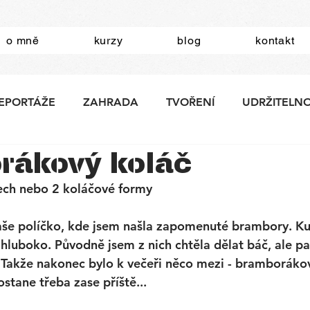
o mně
kurzy
blog
kontakt
EPORTÁŽE
ZAHRADA
TVOŘENÍ
UDRŽITELN
rákový koláč
ech nebo 2 koláčové formy 
naše políčko, kde jsem našla zapomenuté brambory. K
hluboko. Původně jsem z nich chtěla dělat báč, ale pak
 Takže nakonec bylo k večeři něco mezi - bramborákov
stane třeba zase příště...