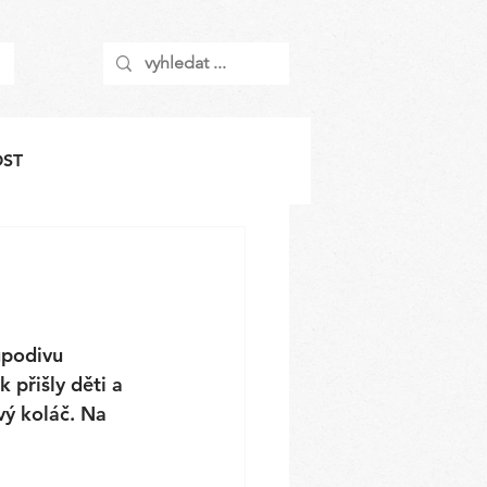
OST
upodivu 
 přišly děti a 
ý koláč. Na 