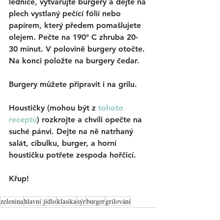
lednice, vytvarujte burgery a dejte na 
plech vystlaný pečící fólií nebo 
papírem, který předem pomašlujete 
olejem. Pečte na 190° C zhruba 20-
30 minut. V polovině burgery otočte. 
Na konci položte na burgery čedar.
Burgery můžete připravit i na grilu. 
Houstičky (mohou být z
tohoto 
receptu
) rozkrojte a chvíli opečte na 
suché pánvi. Dejte na ně natrhaný 
salát, cibulku, burger, a horní 
houstičku potřete zespoda hořčicí. 
Křup!
zelenina
hlavní jídlo
klasika
sýr
burger
grilování