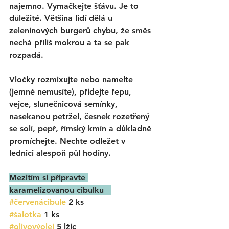
najemno. Vymačkejte šťávu. Je to 
důležité. Většina lidí dělá u 
zeleninových burgerů chybu, že směs 
nechá příliš mokrou a ta se pak 
rozpadá.
Vločky rozmixujte nebo namelte 
(jemné nemusíte), přidejte řepu, 
vejce, slunečnicová semínky, 
nasekanou petržel, česnek rozetřený 
se solí, pepř, římský kmín a důkladně 
promíchejte. Nechte odležet v 
lednici alespoň půl hodiny. 
Mezitím si připravte 
karamelizovanou cibulku   
#červenácibule
 2 ks
#šalotka
1 ks
#olivovýolej
 5 lžic