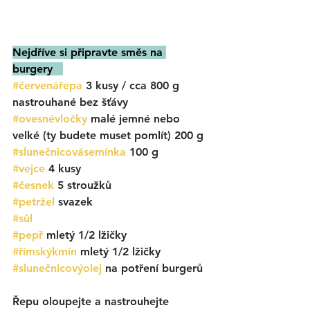
Nejdříve si připravte směs na 
burgery   
#červenářepa
 3 kusy / cca 800 g 
nastrouhané bez šťávy
#ovesnévločky
 malé 
jemné nebo 
velké (ty budete muset pomlít) 200 g
#slunečnicovásemínka
 100 g
#vejce
 4 kusy
#česnek
 5 stroužků
#petržel
svazek
#sůl
#pepř
 mletý 1/2 lžičky
#římskýkmín
 mletý 1/2 lžičky
#slunečnicovýolej
na potření burgerů
Řepu oloupejte a nastrouhejte 