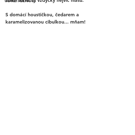
tahle varianty vždycky nejvíc hlasů. 
UDRŽITELNOST
S domácí houstičkou, čedarem a 
karamelizovanou cibulkou... mňam!