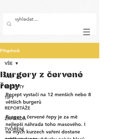
Příspěvek
VŠE
Burgery z červené
VŠE
řepy
RECEPTY
Recept vystačí na 12 menších nebo 8 
TIPY
větších burgerů
REPORTÁŽE
Burger z červené řepy je za mě 
ZAHRADA
nejlepší náhrada toho masového. I 
TVOŘENÍ
na mých kurzech vaření dostane 