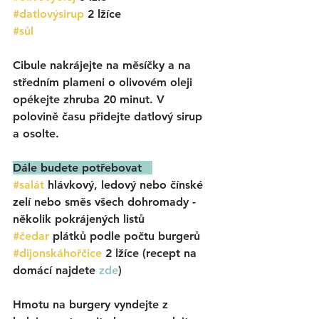
#datlovýsirup
2 lžíce
#sůl
Cibule nakrájejte na měsíčky a na 
středním plameni o olivovém oleji 
opékejte zhruba 20 minut. V 
polovině času přidejte datlový sirup 
a osolte.
Dále budete potřebovat   
#salát
 hlávkový, ledový nebo čínské 
zelí nebo směs všech dohromady - 
několik pokrájených listů
#čedar
 plátků podle počtu burgerů
#dijonskáhořčice
 2 lžíce (recept na 
domácí najdete 
zde
)
Hmotu na burgery vyndejte z 