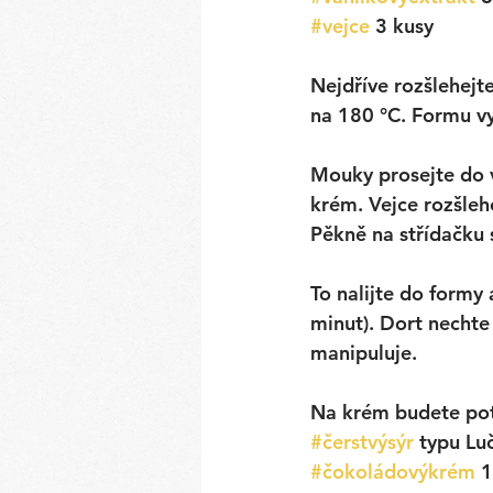
#vejce
 3 kusy
Nejdříve rozšlehejt
na 180 °C. Formu v
Mouky prosejte do v
krém. Vejce rozšleh
Pěkně na střídačku 
To nalijte do formy
minut). Dort nechte
manipuluje. 
Na krém budete po
#čerstvýsýr
typu Lu
#čokoládovýkrém
1