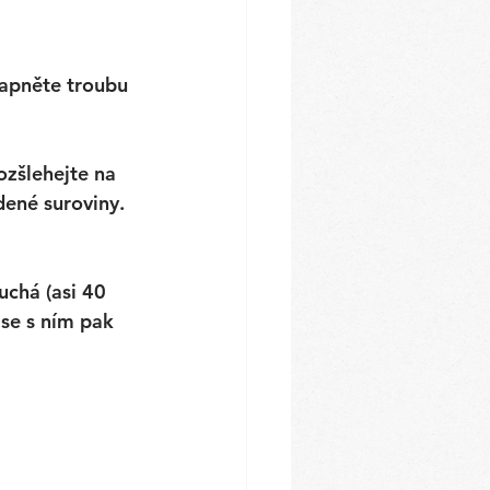
zapněte troubu 
ozšlehejte na 
dené suroviny. 
uchá (asi 40 
se s ním pak 