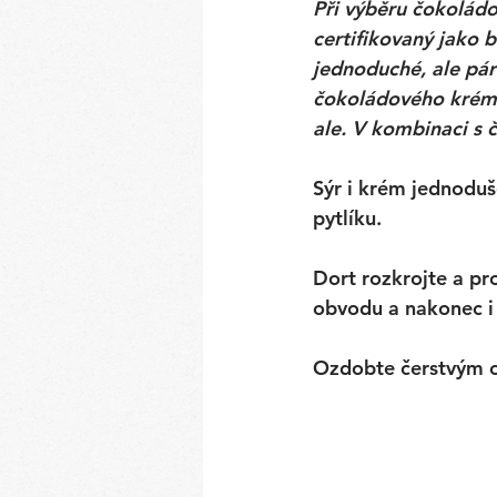
Při výběru čokoládo
certifikovaný jako b
jednoduché, ale pá
čokoládového krému 
ale. V kombinaci s
Sýr i krém jednodu
pytlíku. 
Dort rozkrojte a pr
obvodu a nakonec i
Ozdobte čerstvým 