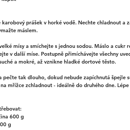
e karobový prášek v horké vodě. Nechte chladnout a 
ymažte máslem. 
elké mísy a smíchejte s jednou sodou. Máslo a cukr r
ejte v další míse. Postupně přimíchávejte všechny uve
suché a mokré, až vznikne hladké dortové těsto. 
 a pečte tak dlouho, dokud nebude zapíchnutá špejle s
 na mřížce zchladnout - ideálně do druhého dne. Lépe 
třebovat:
čina 600 g
00 g