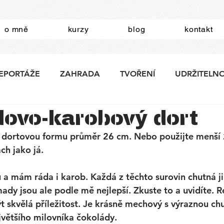
o mně
kurzy
blog
kontakt
EPORTÁŽE
ZAHRADA
TVOŘENÍ
UDRŽITELN
ovo-karobový dort
í dortovou formu průměr 26 cm. Nebo použijte menší
ch jako já. 
 mám ráda i karob. Každá z těchto surovin chutná jin
y jsou ale podle mě nejlepší. Zkuste to a uvidíte. R
 skvělá příležitost. Je krásně mechový s výraznou chut
jvětšího milovníka čokolády. 