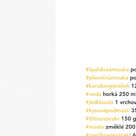
#špaldovámouka
p
#pšeničnámouka
 p
#karobovýprášek
 1
#voda
horká
250 m
#jedlásoda
 1 vrchov
#kysanépodmáslí
3
#třtinovýcukr
 150 g
#máslo
 změklé 200
#vanilkovýextrakt
6