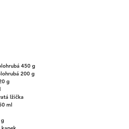
olohrubá 450 g
olohrubá 200 g
20 g
l
atá lžička
50 ml
 g
 kapek