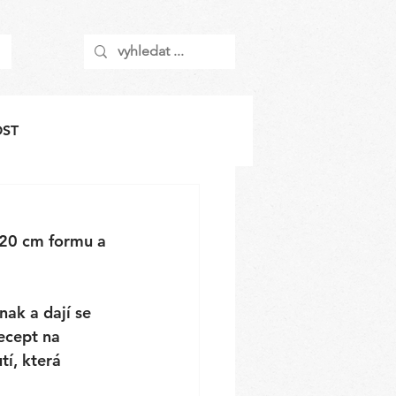
OST
 20 cm formu a 
ak a dají se 
ecept na 
í, která 