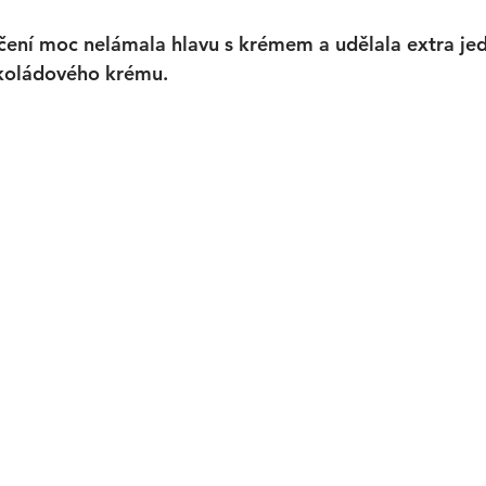
ečení moc nelámala hlavu s krémem a udělala extra je
okoládového krému. 