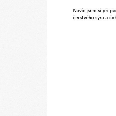
Navíc jsem si při p
čerstvého sýra a č