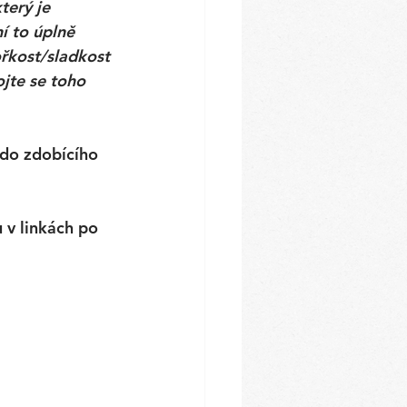
terý je 
í to úplně 
řkost/sladkost 
jte se toho 
do zdobícího 
 v linkách po 