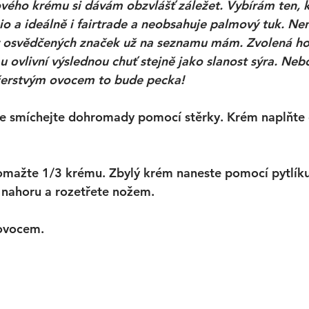
vého krému si dávám obzvlášť záležet. Vybírám ten, k
io a ideálně i fairtrade a neobsahuje palmový tuk. Nen
r osvědčených značek už na seznamu mám. Zvolená ho
ovlivní výslednou chuť stejně jako slanost sýra. Nebo
 čerstvým ovocem to bude pecka!
še smíchejte dohromady pomocí stěrky. Krém naplňte 
omažte 1/3 krému. Zbylý krém naneste pomocí pytlíku
 nahoru a rozetřete nožem. 
ovocem. 