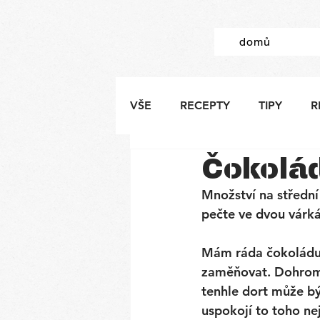
domů
VŠE
RECEPTY
TIPY
R
Čokolád
Množství na středn
pečte ve dvou várká
Mám ráda čokoládu a
zaměňovat. Dohromad
tenhle dort může být
uspokojí to toho ne