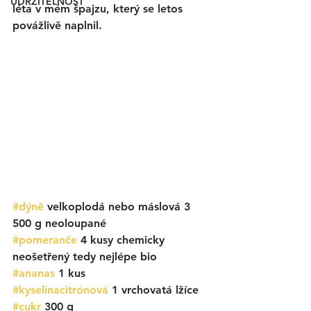
UDRŽITELNOST
léta v mém špajzu, který se letos 
povážlivě naplnil. 
#dýně
 velkoplodá nebo máslová 3 
500 g neoloupané
#pomeranče
 4 kusy chemicky 
neošetřený tedy nejlépe bio
#ananas
 1 kus
#kyselinacitrónová
1 vrchovatá lžíce
#cukr
 300 g