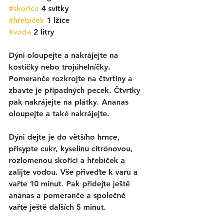
#skořice
4 svitky
#hřebíček
 1 lžíce
#voda
 2 litry
Dýni oloupejte a nakrájejte na 
kostičky nebo trojúhelníčky. 
Pomeranče rozkrojte na čtvrtiny a 
zbavte je případných pecek. Čtvrtky 
pak nakrájejte na plátky. Ananas 
oloupejte a také nakrájejte. 
Dýni dejte je do většího hrnce, 
přisypte cukr, kyselinu citrónovou, 
rozlomenou skořici a hřebíček a 
zalijte vodou. Vše přiveďte k varu a 
vařte 10 minut. Pak přidejte ještě 
ananas a pomeranče a společně 
vařte ještě dalších 5 minut. 