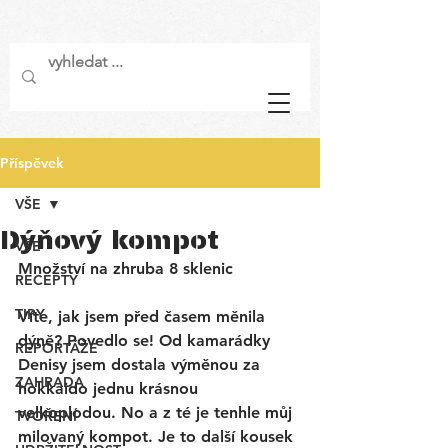
Příspěvek
VŠE
Dýňový kompot
VŠE
Množství na zhruba 8 sklenic 
RECEPTY
TIPY
Víte, jak jsem před časem měnila 
dýně? Povedlo se! Od kamarádky 
REPORTÁŽE
Denisy jsem dostala výměnou za 
ZAHRADA
hokkaido jednu krásnou 
velkoplodou. No a z té je tenhle můj 
TVOŘENÍ
milovaný kompot. Je to další kousek 