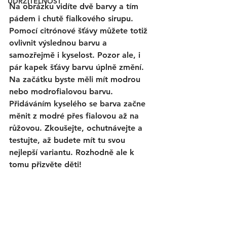
UDRŽITELNOST
Na obrázku vidíte dvě barvy a tím 
pádem i chutě fialkového sirupu. 
Pomocí citrónové šťávy můžete totiž 
ovlivnit výslednou barvu a 
samozřejmě i kyselost. Pozor ale, i 
pár kapek šťávy barvu úplně změní. 
Na začátku byste měli mít modrou 
nebo modrofialovou barvu. 
Přidáváním kyselého se barva začne 
měnit z modré přes fialovou až na 
růžovou. Zkoušejte, ochutnávejte a 
testujte, až budete mít tu svou 
nejlepší variantu. Rozhodně ale k 
tomu přizvěte děti!