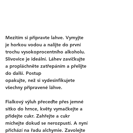
Mezitím si připravte lahve. Vymyjte 
je horkou vodou a nalijte do první 
trochu vysokoprocentního alkoholu. 
Slivovice je ideální. Láhev zavíčkujte 
a propláchněte zatřepáním a přelijte 
do další. Postup 
opakujte, než si vydesinfikujete 
všechny připravené láhve. 
Fialkový výluh přeceďte přes jemné 
sítko do hrnce, květy vymačkejte a 
přidejte cukr. Zahřejte a cukr 
míchejte dokud se nerozpustí. A nyní 
přichází na řadu alchymie. Zavolejte 