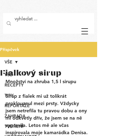
Příspěvek
VŠE
Fialkový sirup
VŠE
Množství na zhruba 1,5 l sirupu
RECEPTY
TIPY
Sirup z fialek mi už tolikrát 
proklouznul mezi prsty. Vždycky 
REPORTÁŽE
jsem netrefila tu pravou dobu a ony 
ZAHRADA
mi odkvetly dřív, že jsem se na ně 
vypravila. Letos mě ale včas 
TVOŘENÍ
inspirovala moje kamarádka Denisa. 