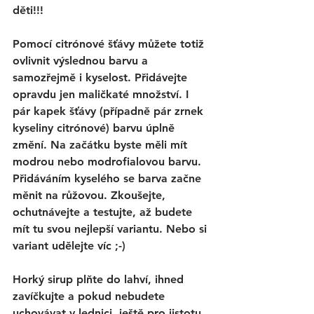
děti!!!
Pomocí citrónové šťávy můžete totiž 
ovlivnit výslednou barvu a 
samozřejmě i kyselost. Přidávejte 
opravdu jen maličkaté množství. I 
pár kapek šťávy (případně pár zrnek 
kyseliny citrónové) barvu úplně 
změní. Na začátku byste měli mít 
modrou nebo modrofialovou barvu. 
Přidáváním kyselého se barva začne 
měnit na růžovou. Zkoušejte, 
ochutnávejte a testujte, až budete 
mít tu svou nejlepší variantu. Nebo si 
variant udělejte víc ;-) 
Horký sirup plňte do lahví, ihned 
zavíčkujte a pokud nebudete 
uchovávat v lednici, ještě pro jistotu