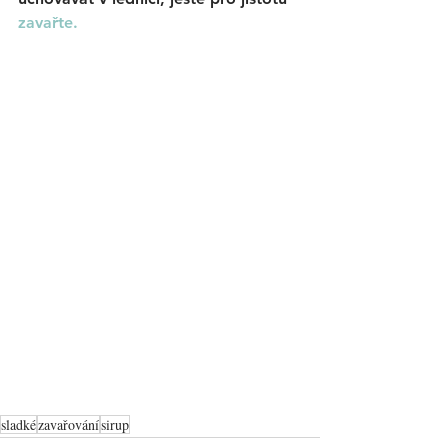
zavařte.
sladké
zavařování
sirup