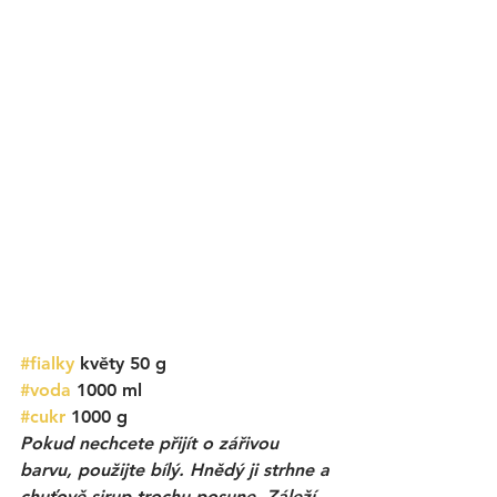
#fialky
 květy 50 g
#voda
 1000 ml
#cukr
 1000 g
Pokud nechcete přijít o zářivou 
barvu, použijte bílý. Hnědý ji strhne a 
chuťově sirup trochu posune. Záleží 