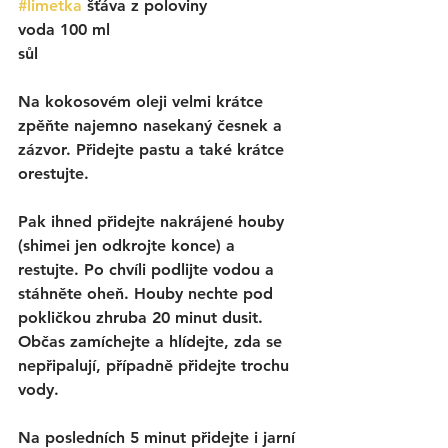
#limetka
 šťáva z poloviny
voda 100 ml
sůl
Na kokosovém oleji velmi krátce 
zpěňte najemno nasekaný česnek a 
zázvor. Přidejte pastu a také krátce 
orestujte. 
Pak ihned přidejte nakrájené houby 
(shimei jen odkrojte konce) a 
restujte. Po chvíli podlijte vodou a 
stáhněte oheň. Houby nechte pod 
pokličkou zhruba 20 minut dusit. 
Občas zamíchejte a hlídejte, zda se 
nepřipalují, případně přidejte trochu 
vody. 
Na posledních 5 minut přidejte i jarní 