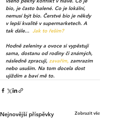
všeho pěkný konflikt v hlavě. Co je 
bio, je často balené. Co je lokální, 
nemusí být bio. Čerstvé bio je někdy 
v lepší kvalitě v supermarketech. A 
tak dále... 
Jak to řeším?
Hodně zeleniny a ovoce si vypěstuji 
sama, dostanu od rodiny či známých, 
následně zpracuji, 
zavařím,
 zamrazím 
nebo usuším. Na tom docela dost 
ujíždím a baví mě to. 
Zobrazit vše
Nejnovější příspěvky