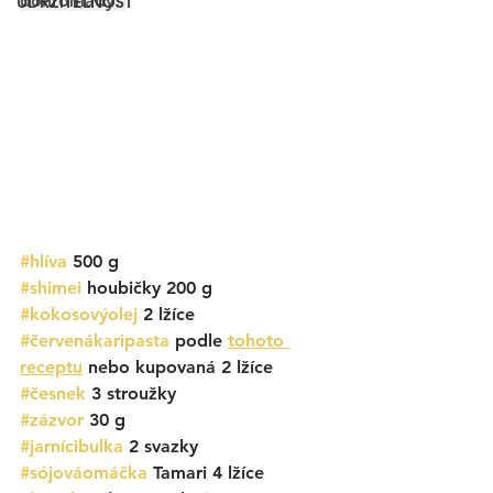
dohromady. 
UDRŽITELNOST
#hlíva
 500 g
#shimei
 houbičky 200 g
#kokosovýolej
 2 lžíce
#červenákaripasta
 podle 
tohoto 
receptu
 nebo kupovaná 2 lžíce
#česnek
 3 stroužky
#zázvor
 30 g
#jarnícibulka
 2 svazky
#sójováomáčka
 Tamari 4 lžíce