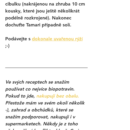
cibulku (nakrájenou na zhruba 10 cm 
kousky, které jsou ještě několikrát 
podélně rozkrojené). Nakonec 
dochuťte Tamari případně solí. 
Podávejte s 
dokonale uvařenou rýží
;-)
Ve svýc
h receptech se snažím 
používat co nejvíce biopotravin. 
Pokud to jde, 
nakupuji bez obalu.
Přestože mám ve svém okolí několik 
-), zahrad a obchůdků, které se 
snažím podporovat, nakupuji i v 
supermarketech. Někdy je z toho 