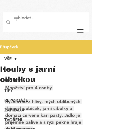
Příspěvek
VŠE
Houby s jarní
VŠE
cibulkou
RECEPTY
Množství pro 4 osoby 
TIPY
REPORTÁŽE
Rychlovka z hlívy, mých oblíbených 
shimei houbiček, jarní cibulky a 
ZAHRADA
domácí červené kari pasty. Jídlo je 
TVOŘENÍ
příjemně pálivé a s rýží pěkně hraje 