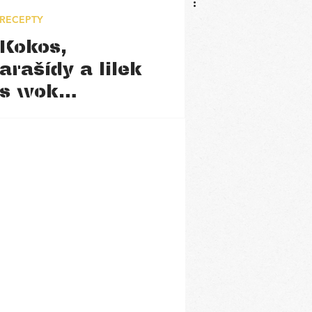
RECEPTY
Kokos,
arašídy a lilek
s wok
nudlemi