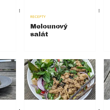
RECEPTY
Melounový
salát