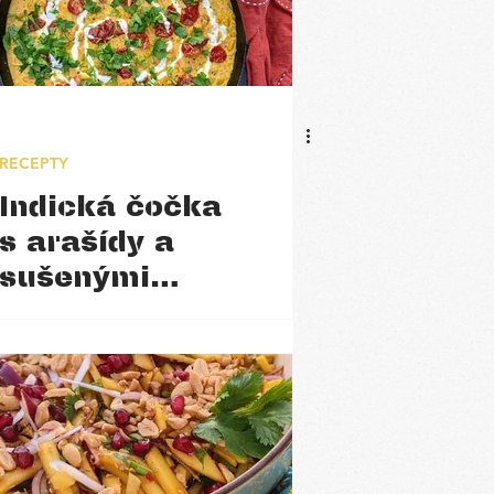
RECEPTY
Indická čočka
s arašídy a
sušenými
rajčaty