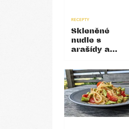
RECEPTY
Skleněné
nudle s
arašídy a
kimči