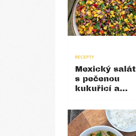
RECEPTY
Mexický salát
s pečenou
kukuřicí a
adzuki
fazolemi