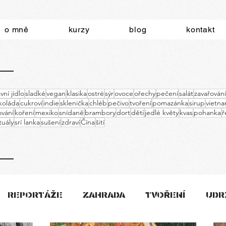
o mně
kurzy
blog
kontakt
vní jídlo
sladké
vegan
klasika
ostré
sýr
ovoce
ořechy
pečení
salát
zavařování
koláda
cukroví
indie
sklenička
chléb
pečivo
tvoření
pomazánka
sirup
vietn
vání
koření
mexiko
snídaně
brambory
dort
děti
jedlé květy
kvas
pohanka
ř
ituály
srí lanka
sušení
zdraví
Čína
šití
REPORTÁŽE
ZAHRADA
TVOŘENÍ
UDR