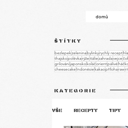
domů
ŠTÍTKY
bezlepek
zelenina
bylinky
rychlý recept
hla
thajsko
polévka
rýže
itálie
zahrada
vejce
čo
grilování
japonsko
koláč
orient
pálivé
háčko
cheesecake
Indonésie
kakao
příloha
raw
r
KATEGORIE
VŠE
RECEPTY
TIPY