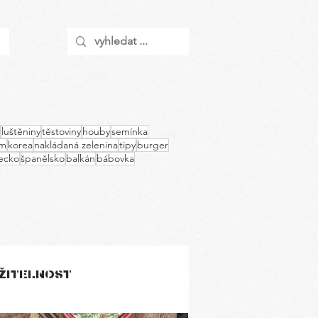
luštěniny
těstoviny
houby
semínka
am
korea
nakládaná zelenina
tipy
burger
ecko
španělsko
balkán
bábovka
ŽITELNOST