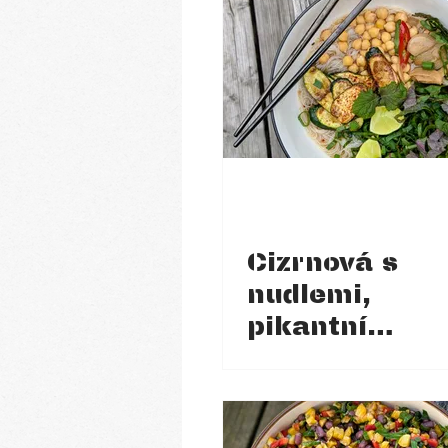
Cizrnová s
nudlemi,
pikantní
cuketou a
čerstvými
bylinkami