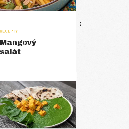
RECEPTY
Mangový
salát