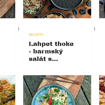
RECEPTY
Lahpet thoke
- barmský
salát s
čajovými
lístky