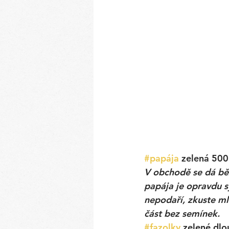
#papája
 zelená 500
V obchodě se dá běž
papája je opravdu s
nepodaří, zkuste ml
část bez semínek.  
#fazolky
 zelené dlo