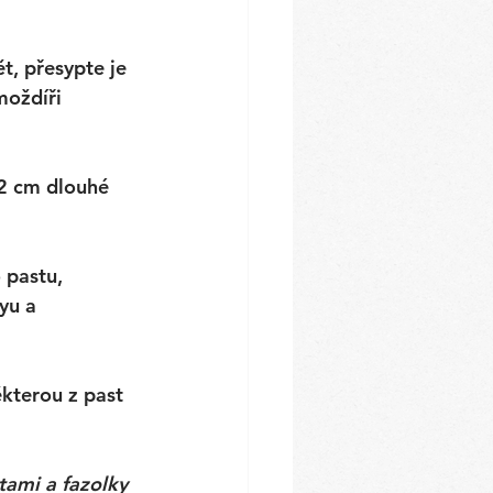
t, přesypte je 
moždíři 
-2 cm dlouhé 
 pastu, 
yu a 
kterou z past 
tami a fazolky 