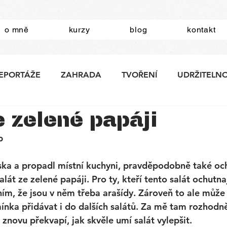
o mně
kurzy
blog
kontakt
EPORTÁŽE
ZAHRADA
TVOŘENÍ
UDRŽITELN
e zelené papáji
b
ska a propadl místní kuchyni, pravděpodobně také ochu
salát ze zelené papáji. Pro ty, kteří tento salát ochutna
m, že jsou v něm třeba arašídy. Zároveň to ale může
mínka přidávat i do dalších salátů. Za mě tam rozhodně
znovu překvapí, jak skvěle umí salát vylepšit. 