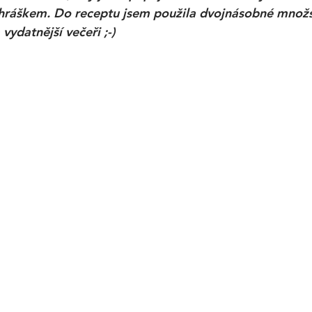
hráškem. Do receptu jsem použila dvojnásobné množst
vydatnější večeři ;-)