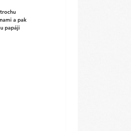
 trochu 
inami a pak 
u papáji 