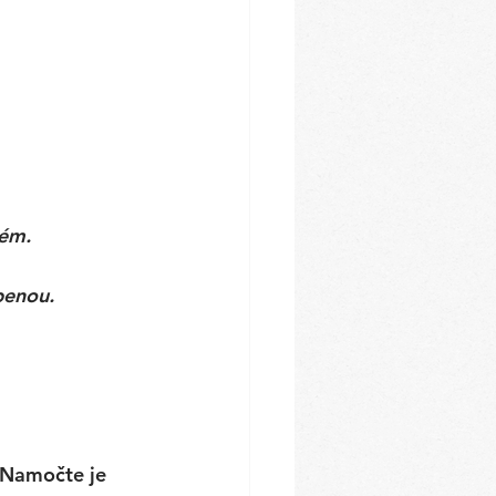
ém. 
benou. 
 Namočte je 