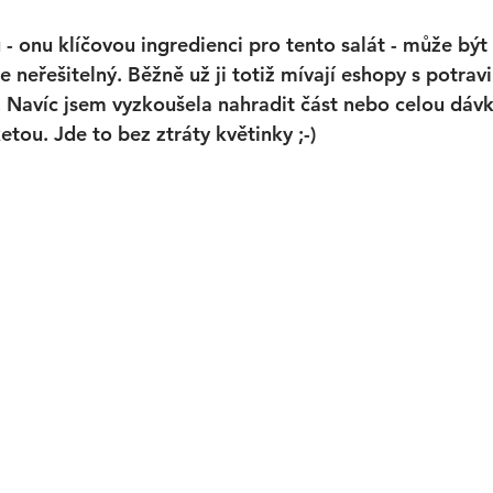
 - onu klíčovou ingredienci pro tento salát - může být
 neřešitelný. Běžně už ji totiž mívají eshopy s potrav
Navíc jsem vyzkoušela nahradit část nebo celou dávk
tou. Jde to bez ztráty květinky ;-)