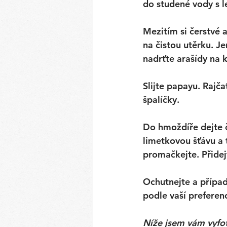
do studené vody s 
Mezitím si čerstvé 
na čistou utěrku. J
nadrťte arašídy na k
Slijte papayu. Rajča
špalíčky. 
Do hmoždíře dejte če
limetkovou šťávu a
promačkejte. Přidejt
Ochutnejte a případ
podle vaší preferenc
Níže jsem vám vyfot