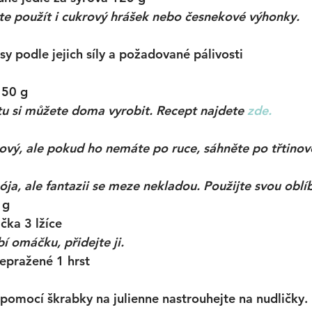
te použít i cukrový hrášek nebo česnekové výhonky.
sy podle jejich síly a požadované pálivosti
 50 g
u si můžete doma vyrobit. Recept najdete 
zde.
mový, ale pokud ho nemáte po ruce, sáhněte po třtinov
ója, ale fantazii se meze nekladou. Použijte svou oblí
 g
čka 3 lžíce
í omáčku, přidejte ji. 
epražené 1 hrst
pomocí škrabky na julienne nastrouhejte na nudličky.