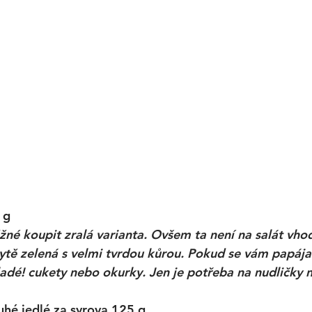
 g
né koupit zralá varianta. Ovšem ta není na salát vho
ytě zelená s velmi tvrdou kůrou. Pokud se vám papája
adé! cukety nebo okurky. Jen je potřeba na nudličky n
uhé jedlé za syrova 125 g