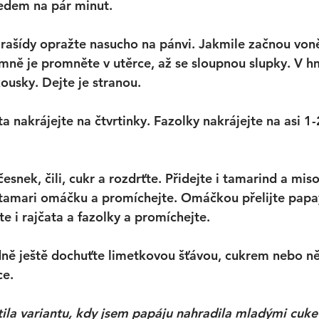
ledem na pár minut.
arašídy opražte nasucho na pánvi. Jakmile začnou voně
emně je promněte v utěrce, až se sloupnou slupky. V h
ousky. Dejte je stranou. 
ta nakrájejte na čtvrtinky. Fazolky nakrájejte na asi 1
snek, čili, cukr a rozdrťte. Přidejte i tamarind a miso
 tamari omáčku a promíchejte. Omáčkou přelijte papa
e i rajčata a fazolky a promíchejte. 
ně ještě dochuťte limetkovou šťávou, cukrem nebo ně
e. 
ila variantu, kdy jsem papáju nahradila mladými cuke