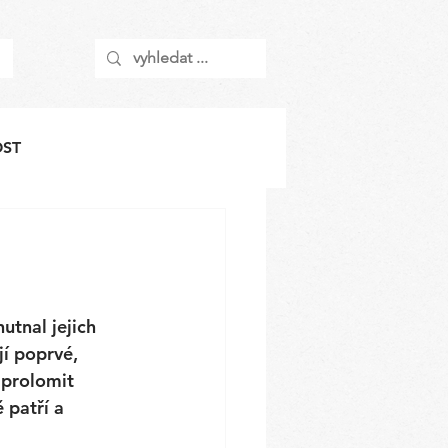
OST
tnal jejich 
jí poprvé, 
 prolomit 
 patří a 