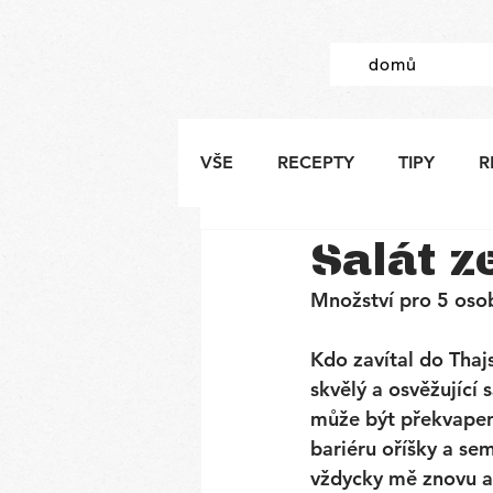
domů
VŠE
RECEPTY
TIPY
R
Salát z
Množství pro 5 oso
Kdo zavítal do Thaj
skvělý a osvěžující 
může být překvapení
bariéru oříšky a se
vždycky mě znovu a 