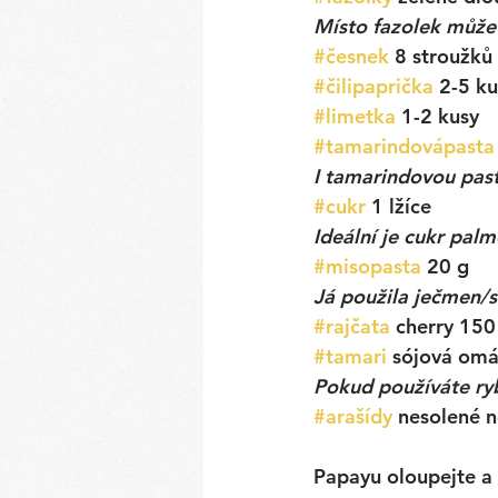
Místo fazolek může
#česnek
8 stroužků
#čilipaprička
 2-5 ku
#limetka
 1-2 kusy
#tamarindovápasta
I tamarindovou past
#cukr
 1 lžíce
Ideální je cukr pal
#misopasta
20 g
Já použila ječmen/s
#rajčata
 cherry 150
#tamari
sójová omá
Pokud používáte ryb
#arašídy
 nesolené n
Papayu oloupejte a 