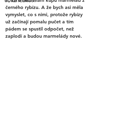
si, že v něm mám kupu marmelád z 
UDRŽITELNOST
černého rybízu. A že bych asi měla 
vymyslet, co s nimi, protože rybízy 
už začínají pomalu pučet a tím 
pádem se spustil odpočet, než 
zaplodí a budou marmelády nové. 