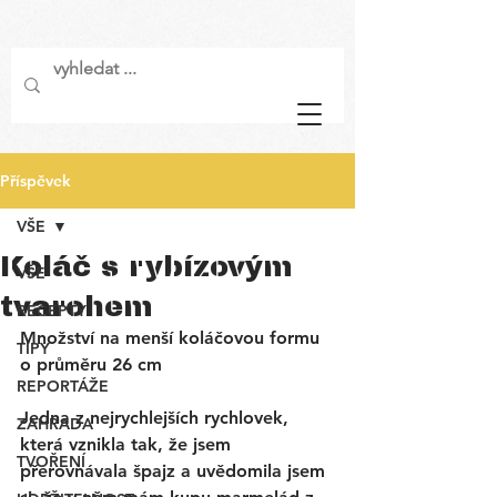
Příspěvek
VŠE
Koláč s rybízovým
VŠE
tvarohem
RECEPTY
Množství na menší koláčovou formu 
TIPY
o průměru 26 cm
REPORTÁŽE
Jedna z nejrychlejších rychlovek, 
ZAHRADA
která vznikla tak, že jsem 
TVOŘENÍ
přerovnávala špajz a uvědomila jsem 