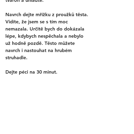
tvaroh a uhlaďte.
Navrch dejte mřížku z proužků těsta. 
Vidíte, že jsem se s tím moc 
nemazala. Určitě bych do dokázala 
lépe, kdybych nespěchala a nebylo 
už hodně pozdě. Těsto můžete 
navrch i nastouhat na hrubém 
struhadle. 
Dejte péci na 30 minut. 