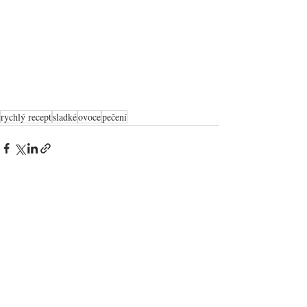
rychlý recept
sladké
ovoce
pečení
Zobrazit vše
Nejnovější příspěvky