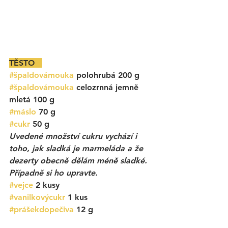
TĚSTO   
#špaldovámouka
 polohrubá 200 g
#špaldovámouka
 celozrnná jemně 
mletá 100 g
#máslo
 70 g
#cukr
 50 g
Uvedené množství cukru vychází i 
toho, jak sladká je marmeláda a že 
dezerty obecně dělám méně sladké. 
Případně si ho upravte. 
#vejce
 2 kusy
#vanilkovýcukr
 1 kus
#prášekdopečiva
 12 g