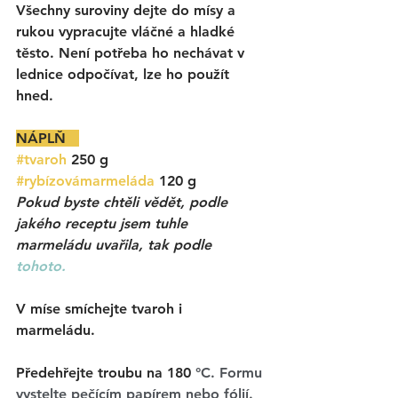
Všechny suroviny dejte do mísy a 
rukou vypracujte vláčné a hladké 
těsto. Není potřeba ho nechávat v 
lednice odpočívat, lze ho použít 
hned. 
NÁPLŇ   
#tvaroh
 250 g 
#rybízovámarmeláda
 120 g
Pokud byste chtěli vědět, podle 
jakého receptu jsem tuhle 
marmeládu uvařila, tak podle 
tohoto. 
V míse smíchejte tvaroh i 
marmeládu. 
Předehřejte troubu na 180 
°C. Formu 
vystelte pečícím papírem nebo fólií. 