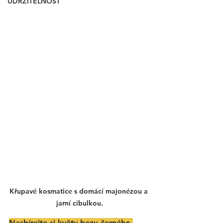
UDRŽITELNOST
Křupavé kosmatice s domácí majonézou a 
jarní cibulkou.
Nasbírejte si květy bezu černého 