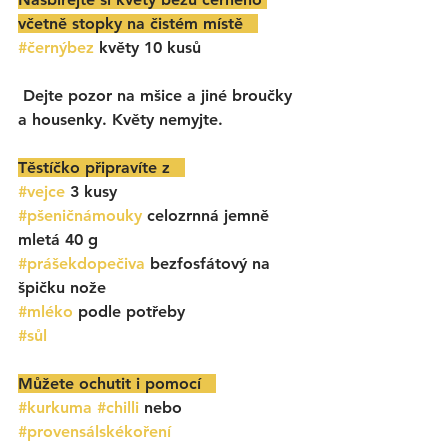
včetně stopky na čistém místě   
#černýbez
 květy 10 kusů
 Dejte pozor na mšice a jiné broučky 
a housenky. Květy nemyjte. 
Těstíčko připravíte z   
#vejce
 3 kusy
#pšeničnámouky
 celozrnná jemně 
mletá 40 g
#prášekdopečiva
 bezfosfátový na 
špičku nože
#mléko
 podle potřeby 
#sůl
Můžete ochutit i pomocí   
#kurkuma
#chilli
 nebo 
#provensálskékoření