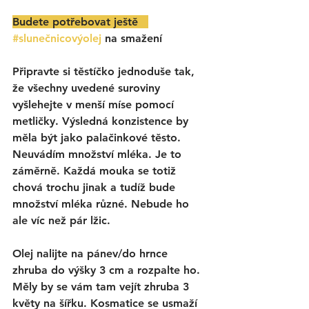
Budete potřebovat ještě   
#slunečnicovýolej
 na smažení 
Připravte si těstíčko jednoduše tak, 
že všechny uvedené suroviny 
vyšlehejte v menší míse pomocí 
metličky. Výsledná konzistence by 
měla být jako palačinkové těsto. 
Neuvádím množství mléka. Je to 
záměrně. Každá mouka se totiž 
chová trochu jinak a tudíž bude 
množství mléka různé. Nebude ho 
ale víc než pár lžic.
Olej nalijte na pánev/do hrnce 
zhruba do výšky 3 cm a rozpalte ho. 
Měly by se vám tam vejít zhruba 3 
květy na šířku. Kosmatice se usmaží 