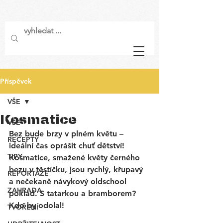
Příspěvek
VŠE
Kosmatice
VŠE
Bez bude brzy v plném květu – 
RECEPTY
ideální čas oprášit chuť dětství! 
TIPY
Kosmatice, smažené květy černého 
bezu v těstíčku, jsou rychlý, křupavý 
REPORTÁŽE
a nečekaně návykový oldschool 
ZAHRADA
poklad. S tatarkou a bramborem? 
Kdo by odolal!
TVOŘENÍ