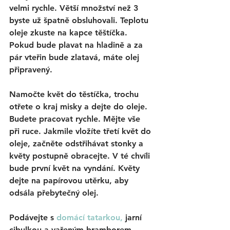
velmi rychle. Větší množství než 3 
byste už špatně obsluhovali. Teplotu 
oleje zkuste na kapce těštíčka. 
Pokud bude plavat na hladině a za 
pár vteřin bude zlatavá, máte olej 
připravený. 
Namočte květ do těstíčka, trochu 
otřete o kraj misky a dejte do oleje. 
Budete pracovat rychle. Mějte vše 
při ruce. Jakmile vložíte třetí květ do 
oleje, začněte odstřihávat stonky a 
květy postupně obracejte. V té chvíli 
bude první květ na vyndání. Květy 
dejte na papírovou utěrku, aby 
odsála přebytečný olej. 
Podávejte s 
domácí tatarkou
,
 jarní 
cibulkou a vařeným bramborem. 