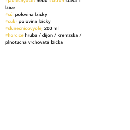
#jablečnýocet
 nebo 
#citrón
 šťáva 
1 
lžíce
#sůl
polovina lžičky
#cukr
 polovina lžičky
#slunečnicovýolej
 200 ml
#hořčice
 hrubá / dijon / kremžská / 
plnotučná vrchovatá lžička