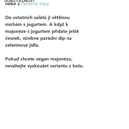
UDRŽITELNOST
nebo z 
červené řepy. 
Do ostatních salátů ji většinou 
míchám s jogurtem. A když k 
majonéze s jogurtem přidáte ještě 
česnek, vznikne parádní dip na 
zeleninová jídla. 
Pokud chcete vegan majonézu, 
neváhejte vyzkoušet variantu z kešu. 