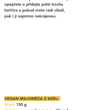
opepřete a přidejte ještě trochu 
hořčice a pokud máte rádi cibuli, 
pak i ji najemno nakrájenou. 
VEGAN MAJONÉZA Z KEŠU  
#kešu
 150 g