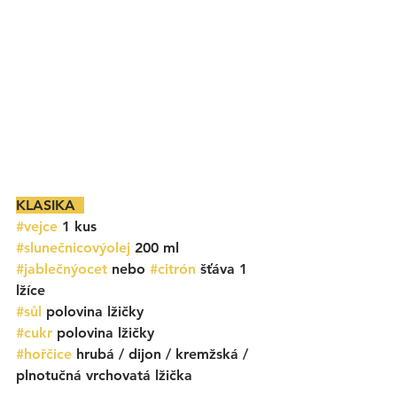
KLASIKA  
#vejce
 1 kus
#slunečnicovýolej
 200 ml
#jablečnýocet
 nebo 
#citrón
 šťáva 
1 
lžíce
#sůl
polovina lžičky
#cukr
 polovina lžičky
#hořčice
 hrubá / dijon / kremžská / 
plnotučná vrchovatá lžička