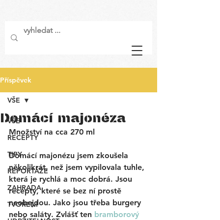
Příspěvek
VŠE
Domácí majonéza
VŠE
Množství na cca 270 ml
RECEPTY
TIPY
Domácí majonézu jsem zkoušela 
několikrát, než jsem vypilovala tuhle, 
REPORTÁŽE
která je rychlá a moc dobrá. Jsou 
ZAHRADA
recepty, které se bez ní prostě 
neobejdou. Jako jsou třeba burgery 
TVOŘENÍ
nebo saláty. Zvlášť ten 
bramborový