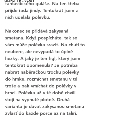
UDRŽITELNOST
fantastického guláše. Na ten třeba 
přijde řada jindy. Tentokrát jsem z 
nich udělala polévku. 
Nakonec se přidává zakysaná 
smetana. Když pospícháte, tak se 
vám může polévka srazit. Na chuti to 
neubere, ale nevypadá to úplně 
hezky. A jaký je ten fígl, který jsem 
tentokrát opomenula? Je potřeba 
nabrat naběračkou trochu polévky 
do hrnku, rozmíchat smetanu v té 
troše a pak vmíchat do polévky v 
hrnci. Polévka už v té době chvíli 
stojí na vypnuté plotně. Druhá 
varianta je dávat zakysanou smetanu 
zvlášť do každé porce až na talíři.