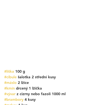
#liška
 100 g
#cibule
 šalotka 2 střední kusy
#máslo
 2 lžíce
#kmín
 drcený 1 lžička
#vývar
 z cizrny nebo fazolí 1000 ml
#brambory
 4 kusy