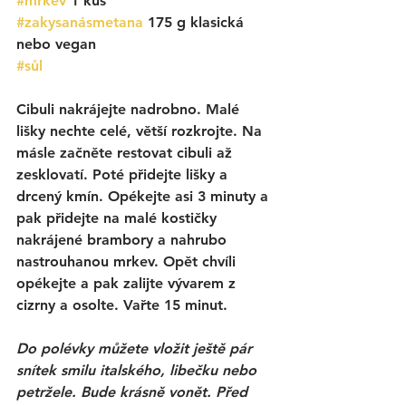
#mrkev
 1 kus
#zakysanásmetana
 175 g klasická 
nebo vegan
#sůl
Cibuli nakrájejte nadrobno. Malé 
lišky nechte celé, větší rozkrojte. Na 
másle začněte restovat cibuli až 
zesklovatí. Poté přidejte lišky a 
drcený kmín. Opékejte asi 3 minuty a 
pak přidejte na malé kostičky 
nakrájené brambory a nahrubo 
nastrouhanou mrkev. Opět chvíli 
opékejte a pak zalijte vývarem z 
cizrny a osolte. Vařte 15 minut. 
Do polévky můžete vložit ještě pár 
snítek smilu italského, libečku nebo 
petržele. Bude krásně vonět. Před 