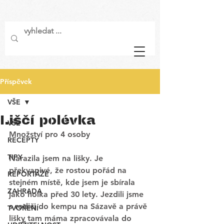
Příspěvek
VŠE
Liščí polévka
VŠE
Množství pro 4 osoby
RECEPTY
TIPY
Narazila jsem na lišky. Je 
překvapivé, že rostou pořád na 
REPORTÁŽE
stejném místě, kde jsem je sbírala 
ZAHRADA
jako holka před 30 lety. Jezdili jsme 
s rodiči do kempu na Sázavě a právě 
TVOŘENÍ
lišky tam máma zpracovávala do 