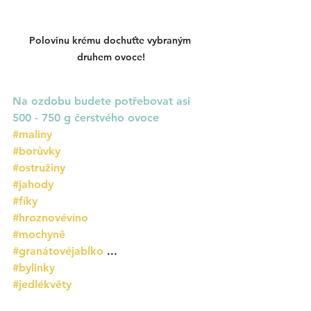
Polovinu krému dochuťte vybraným 
druhem ovoce!
Na ozdobu budete potřebovat asi 
500 - 750 g čerstvého ovoce
#maliny
#borůvky
#ostružiny
#jahody
#fíky
#hroznovévíno
#mochyně
#granátovéjablko
...
#bylinky
#jedlékvěty