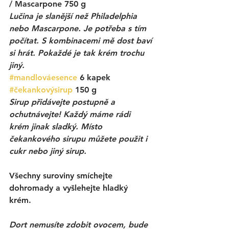
/ Mascarpone 750 g
Lučina je slanější než Philadelphia 
nebo Mascarpone. Je potřeba s tím 
počítat. S kombinacemi mě dost baví 
si hrát. Pokaždé je tak krém trochu 
jiný. 
#mandlováesence
6 kapek
#čekankovýsirup
150 g
Sirup přidávejte postupně a 
ochutnávejte! Každý máme rádi 
krém jinak sladký. Místo 
čekankového sirupu můžete použit i 
cukr nebo jiný sirup.
Všechny suroviny smíchejte 
dohromady a vyšlehejte hladký 
krém. 
Dort nemusíte zdobit ovocem, bude 