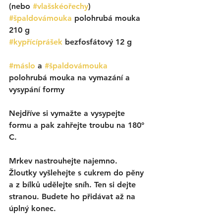
(nebo 
#vlašskéořechy
)
#špaldovámouka
 polohrubá mouka 
210 g
#kypřícíprášek
 bezfosfátový 12 g
#máslo
 a 
#špaldovámouka
polohrubá mouka na vymazání a 
vysypání formy
Nejdříve si vymažte a vysypejte 
formu a pak zahřejte troubu na 180° 
C. 
Mrkev nastrouhejte najemno. 
Žloutky vyšlehejte s cukrem do pěny 
a z bílků udělejte sníh. Ten si dejte 
stranou. Budete ho přidávat až na 
úplný konec.  