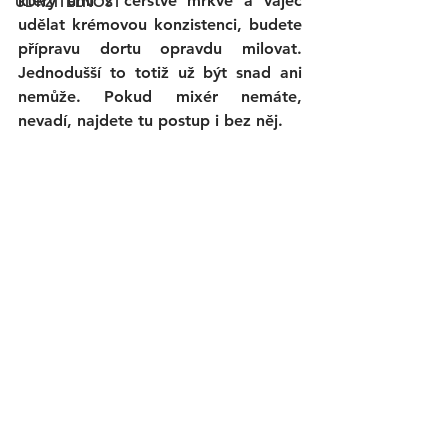
který umí z čerstvé mrkve a vajec 
UDRŽITELNOST
udělat krémovou konzistenci, budete 
přípravu dortu opravdu milovat. 
Jednodušší to totiž už být snad ani 
nemůže. Pokud mixér nemáte, 
nevadí, najdete tu postup i bez něj. 