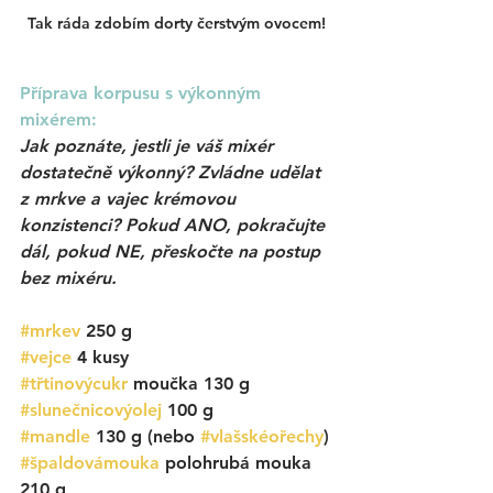
Tak ráda zdobím dorty čerstvým ovocem!
Příprava korpusu s výkonným 
mixérem:
Jak poznáte, jestli je váš mixér 
dostatečně výkonný? Zvládne udělat 
z mrkve a vajec krémovou 
konzistenci? Pokud ANO, pokračujte 
dál, pokud NE, přeskočte na postup 
bez mixéru. 
#mrkev
 250 g
#vejce
 4 kusy
#třtinovýcukr
moučka 130 g
#slunečnicovýolej
100 g
#mandle
130 g (nebo 
#vlašskéořechy
)
#špaldovámouka
 polohrubá mouka 
210 g