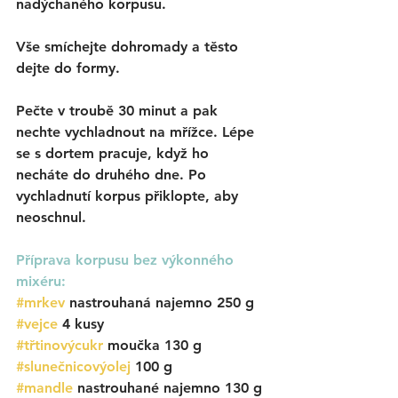
nadýchaného korpusu. 
Vše smíchejte dohromady a těsto 
dejte do formy. 
Pečte v troubě 30 minut a pak 
nechte vychladnout na mřížce. Lépe 
se s dortem pracuje, když ho 
necháte do druhého dne. Po 
vychladnutí korpus přiklopte, aby 
neoschnul. 
Příprava korpusu bez výkonného 
mixéru:
#mrkev
 nastrouhaná najemno 250 g
#vejce
 4 kusy
#třtinovýcukr
moučka 130 g
#slunečnicovýolej
100 g
#mandle
nastrouhané najemno
130 g 