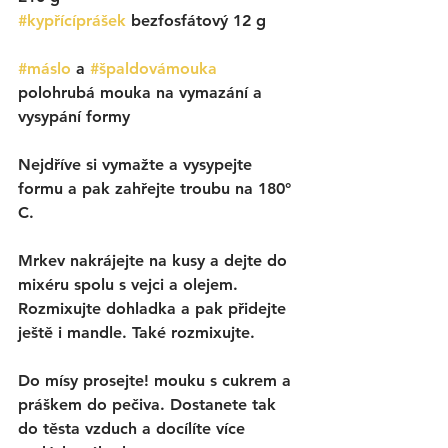
#kypřícíprášek
 bezfosfátový 12 g
#máslo
 a 
#špaldovámouka
polohrubá mouka na vymazání a 
vysypání formy
Nejdříve si vymažte a vysypejte 
formu a pak zahřejte troubu na 180° 
C. 
Mrkev nakrájejte na kusy a dejte do 
mixéru spolu s vejci a olejem. 
Rozmixujte dohladka a pak přidejte 
ještě i mandle. Také rozmixujte. 
Do mísy prosejte! mouku s cukrem a 
práškem do pečiva. Dostanete tak 
do těsta vzduch a docílíte více 