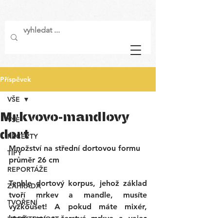
Příspěvek
VŠE
Mrkvovo-mandlovy
VŠE
dort
RECEPTY
Množství na střední dortovou formu 
TIPY
průměr 26 cm
REPORTÁŽE
Tenhle dortový korpus, jehož základ 
ZAHRADA
tvoří mrkev a mandle, musíte 
TVOŘENÍ
vyzkoušet! A pokud máte mixér, 