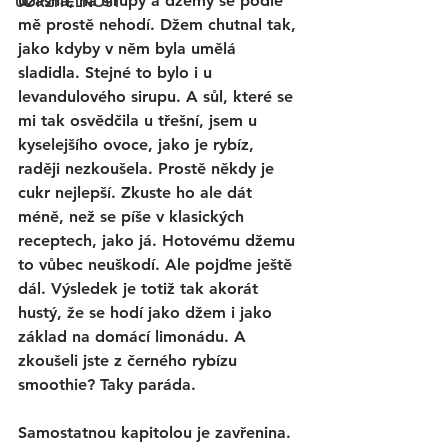
úžasná, na sirupy a džemy se podle 
UDRŽITELNOST
mě prostě nehodí. Džem chutnal tak, 
jako kdyby v něm byla umělá 
sladidla. Stejné to bylo i u 
levandulového sirupu. A sůl, které se 
mi tak osvědčila u třešní, jsem u 
kyselejšího ovoce, jako je rybíz, 
raději nezkoušela. Prostě někdy je 
cukr nejlepší. Zkuste ho ale dát 
méně, než se píše v klasických 
receptech, jako já. Hotovému džemu 
to vůbec neuškodí. Ale pojďme ještě 
dál. Výsledek je totiž tak akorát 
hustý, že se hodí jako džem i jako 
základ na domácí limonádu. A 
zkoušeli jste z černého rybízu 
smoothie? Taky paráda. 
Samostatnou kapitolou je zavřenina. 