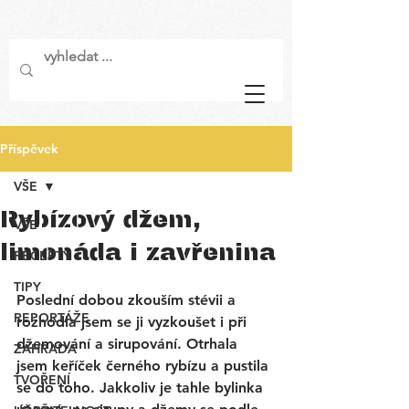
Příspěvek
VŠE
Rybízový džem,
VŠE
limonáda i zavřenina
RECEPTY
TIPY
Poslední dobou zkouším stévii a 
REPORTÁŽE
rozhodla jsem se ji vyzkoušet i při 
džemování a sirupování. Otrhala 
ZAHRADA
jsem keříček černého rybízu a pustila 
TVOŘENÍ
se do toho. Jakkoliv je tahle bylinka 