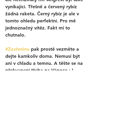
vynikající. Třešně a červený rybíz 
žádná raketa. Černý rybíz je ale v 
tomto ohledu perfektní. Pro mě 
jednoznačný vítěz. Fakt mi to 
chutnalo. 
#Zavřeninu
 pak prostě vezměte a 
dejte kamkoliv doma. Nemusí být 
ani v chladu a temnu. A těšte se na 
překvapení třeba na Vánoce ;-)