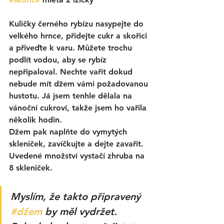
Kuličky černého rybízu nasypejte do 
velkého hrnce, přidejte cukr a skořici 
a přiveďte k varu. Můžete trochu 
podlít vodou, aby se rybíz 
nepřipaloval. Nechte vařit dokud 
nebude mít džem vámi požadovanou 
hustotu. Já jsem tenhle dělala na 
vánoční cukroví, takže jsem ho vařila 
několik hodin. 
Džem pak naplňte do vymytých 
skleniček, zavíčkujte a dejte zavařit. 
Uvedené množství vystačí zhruba na 
8 skleniček. 
Myslím, že takto připravený 
#džem
 by měl vydržet. 