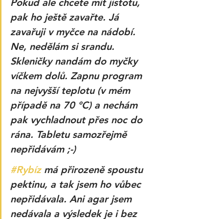
Pokud ale chcete mít jistotu, 
pak ho ještě zavařte. Já 
zavařuji v myčce na nádobí. 
Ne, nedělám si srandu. 
Skleničky nandám do myčky 
víčkem dolů. Zapnu program 
na nejvyšší teplotu (v mém 
případě na 70 °C) a nechám 
pak vychladnout přes noc do 
rána. Tabletu samozřejmě 
nepřidávám ;-) 
#Rybíz
 má přirozeně spoustu 
pektinu, a tak jsem ho vůbec 
nepřidávala. Ani agar jsem 
nedávala a výsledek je i bez 