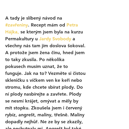
A tady je slíbený návod na 
#zavřeniny
. 
Recept mám od 
Petra 
Hájka,
 se kterým jsem byla na kurzu 
Permakultury u 
Jardy Svobody
 a 
všechny nás tam jím doslova šokoval. 
A protože jsem žena činu, hned jsem 
to taky zkusila. Po několika 
pokusech musím uznat, že to 
funguje. Jak na to? Vezměte si čistou 
skleničku s víčkem ven ke keři nebo 
stromu, kde chcete sbírat plody. Do 
ní plody nasbírejte a zavřete. Plody 
se nesmí krájet, omývat a měly by 
mít stopku. Zkoušela jsem i červený 
rybíz, angrešt, maliny, třešně. Maliny 
dopadly nejhůř. Ne ze by se zkazily, 
ale nechutnaly mi. Angrešt byl také 