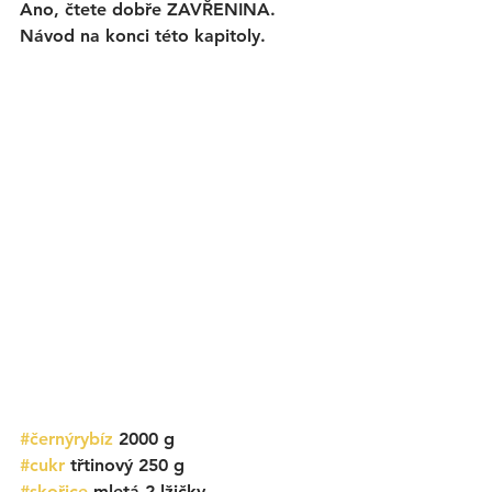
Ano, čtete dobře ZAVŘENINA. 
Návod na konci této kapitoly. 
#černýrybíz
 2000 g
#cukr
 třtinový 250 g
#skořice
 mletá 2 lžičky