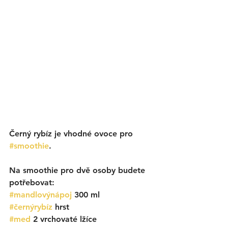
Černý rybíz je vhodné ovoce pro 
#smoothie
. 
Na smoothie pro dvě osoby budete 
potřebovat:
#mandlovýnápoj
 300 ml
#černýrybíz
 hrst
#med
 2 vrchovaté lžíce