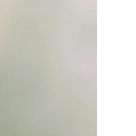
konzistence. Přidejte chia semínka,
čekankový sirup a špetku soli. Směs
důkladně promíc