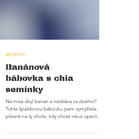
RECEPTY
Banánová
bábovka s chia
semínky
Na míse zbyl banán a návštěva za dveřmi?
Tuhle špaldovou bábovku jsem vymýšlela
přesně na ty chvíle, kdy chceš něco upéct,
ale nechceš běhat do obchodu. Je vláčná,