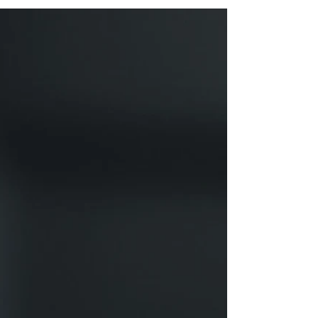
decentně sladká, a když přidáš do poloviny
karob, vznikne i paráda pro oko. Předehřejte
troubu na 180 °C. Formu na bábovku
vymažte pomocí #kokosovýolej lžíce #kokos
strouhaný nebo #špaldovámouka polohrubá
2 lžíce Všechny tyto suroviny smíchejte v
míse #špaldovámouka polohrubá 350 g
#špaldovámouka celozrnná jemn