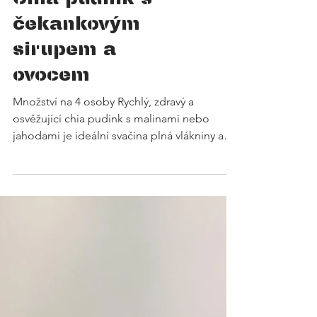
RECEPTY
Chia pudink s
čekankovým
sirupem a
ovocem
Množství na 4 osoby Rychlý, zdravý a
osvěžující chia pudink s malinami nebo
jahodami je ideální svačina plná vlákniny a
zdravých tuků. Stačí pár ingrediencí,
minimum času na přípravu a o zbytek se
postará lednice! #chia 60 g #kokosovémléko
180 g #maliny a/nebo #jahody 100 g
#čekankovýsirup 3 lžíce #sůl špetka Maliny
a/nebo jahody (mohou být mražené)
rozmixujte s kokosovým mlékem do hladké