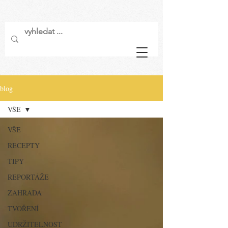
blog
VŠE
VŠE
RECEPTY
TIPY
REPORTÁŽE
ZAHRADA
TVOŘENÍ
UDRŽITELNOST