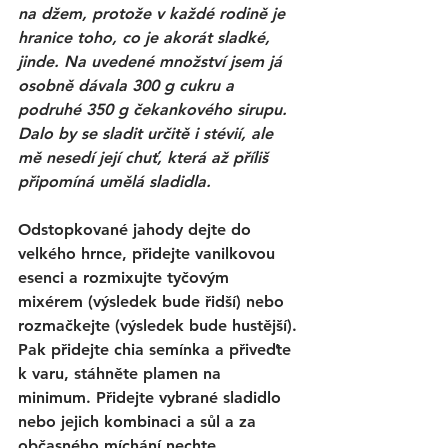
na džem, protože v každé rodině je 
hranice toho, co je akorát sladké, 
jinde. Na uvedené množství jsem já 
osobně dávala 300 g cukru a 
podruhé 350 g čekankového sirupu. 
Dalo by se sladit určitě i stévií, ale 
mě nesedí její chuť, která až příliš 
připomíná umělá sladidla. 
Odstopkované jahody dejte do 
velkého hrnce, přidejte vanilkovou 
esenci a rozmixujte tyčovým 
mixérem (výsledek bude řidší) nebo 
rozmačkejte (výsledek bude hustější). 
Pak přidejte chia semínka a přiveďte 
k varu, stáhněte plamen na 
minimum. Přidejte vybrané sladidlo 
nebo jejich kombinaci a sůl a za 
občasného míchání nechte 