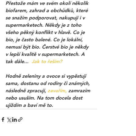
Přestože mám ve svém okolí několik 
biofarem, zahrad a obchůdků, které 
se snažím podporovat, nakupuji i v 
supermarketech. Někdy je z toho 
všeho pěkný konflikt v hlavě. Co je 
bio, je často balené. Co je lokální, 
nemusí být bio. Čerstvé bio je někdy 
v lepší kvalitě v supermarketech. A 
tak dále...  
Jak to řeším?
Hodně zeleniny a ovoce si vypěstuji 
sama, dostanu od rodiny či známých, 
následně zpracuji, 
zavařím,
 zamrazím 
nebo usuším. Na tom docela dost 
ujíždím a baví mě to. 