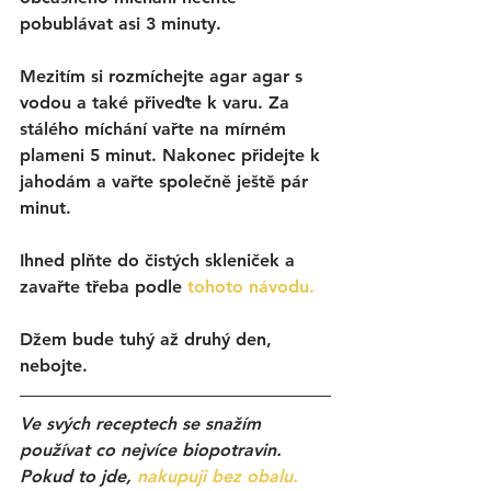
pobublávat asi 3 minuty. 
Mezitím si rozmíchejte agar agar s 
vodou a také přiveďte k varu. Za 
stálého míchání vařte na mírném 
plameni 5 minut. Nakonec přidejte k 
jahodám a vařte společně ještě pár 
minut.
Ihned plňte do čistých skleniček a 
zavařte třeba podle 
tohoto návodu.
Džem bude tuhý až druhý den, 
nebojte.
Ve svých receptech se snažím 
používat co nejvíce biopotravin. 
Pokud to jde, 
nakupuji bez obalu.