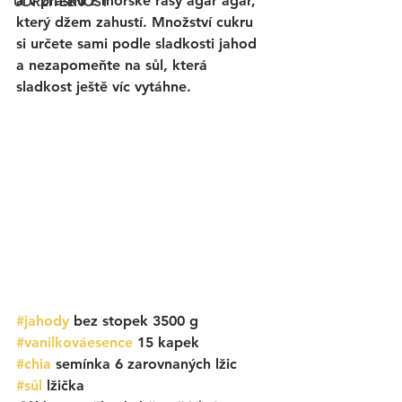
a v prášku z mořské řasy agar agar, 
UDRŽITELNOST
který džem zahustí. Množství cukru 
si určete sami podle sladkosti jahod 
a nezapomeňte na sůl, která 
sladkost ještě víc vytáhne. 
#jahody
 bez stopek 3500 g
#vanilkováesence
 15 kapek
#chia
 semínka 6 zarovnaných lžic
#sůl
 lžička 