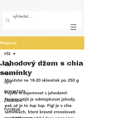
Příspěvek
VŠE
Jahodový džem s chia
VŠE
semínky
RECEPTY
Množství na 18-20 skleniček po 250 g
TIPY
REPORTÁŽE
Pojďte si zajamovat s jahodami! 
Nejpracnější je odstopkovat jahody, 
ZAHRADA
pak už je to šup šup. Fígl je v chia 
TVOŘENÍ
semínkách, které krásně zrosolovatí 