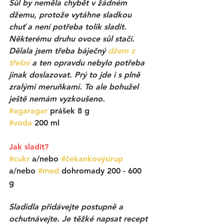
Sůl by neměla chybět v žádném 
džemu, protože vytáhne sladkou 
chuť a není potřeba tolik sladit. 
Některému druhu ovoce sůl stačí. 
Dělala jsem třeba báječný 
džem z 
třešní
a ten opravdu nebylo potřeba 
jinak doslazovat. Prý to jde i s plně 
zralými meruňkami. To ale bohužel 
ještě nemám vyzkoušeno. 
#agaragar
 prášek 8 g
#voda
 200 ml 
Jak sladit? 
#cukr
 a/nebo
#čekankovýsirup
a/nebo
#med
dohromady
200 - 600 
g 
Sladidla přidávejte postupně a 
ochutnávejte. Je těžké napsat recept 