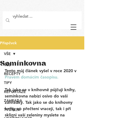
Příspěvek
VŠE
Semínkovna
VŠE
Tento můj článek vyšel v roce 2020 v
RECEPTY
Pravém domácím časopisu.
TIPY
Tak jako se v knihovně půjčují knihy, 
REPORTÁŽE
semínkovna nabízí osivo do vaší 
ZAHRADA
zahrádky. Tak jako se do knihovny 
knihy po přečtení vracejí, tak i při 
TVOŘENÍ
sklizni vaší zeleniny myslete na 