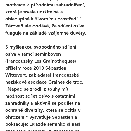
motivace k přírodnímu zahradničení, 
které je trvale udržitelné a 
ohleduplné k životnímu prostředí.“ 
Zároveň ale dodává, že sdílení osiva 
funguje na základě vzájemné důvěry.
S myšlenkou svobodného sdílení 
osiva v rámci semínkoven 
(francouzsky Les Grainotheques) 
přišel v roce 2013 Sébastien 
Wittevert, zakladatel francouzské 
neziskové asociace Graines de troc. 
„Nápad se zrodil z touhy mít 
možnost sdílet osivo s ostatními 
zahradníky a aktivně se podílet na 
ochraně diverzity, která se ocitla v 
ohrožení,“ vysvětluje Sebastien a 
pokračuje: „Každé semínko si naši 