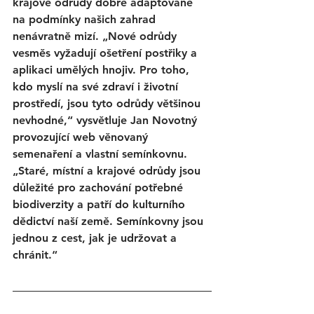
krajové odrůdy dobře adaptované 
na podmínky našich zahrad 
nenávratně mizí. „Nové odrůdy 
vesměs vyžadují ošetření postřiky a 
aplikaci umělých hnojiv. Pro toho, 
kdo myslí na své zdraví i životní 
prostředí, jsou tyto odrůdy většinou 
nevhodné,“ vysvětluje Jan Novotný 
provozující web věnovaný 
semenaření a vlastní semínkovnu. 
„Staré, místní a krajové odrůdy jsou 
důležité pro zachování potřebné 
biodiverzity a patří do kulturního 
dědictví naší země. Semínkovny jsou 
jednou z cest, jak je udržovat a 
chránit.“