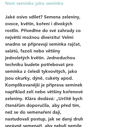
Není semínko jako semínko
Jaké osivo sdílet? Semena zeleniny, 
ovoce, květin, koření i divokých 
rostlin. Přiveďme do své zahrady co 
největší možnou diverzitu! Velmi 
snadno se připravují semínka rajčat, 
salátů, fazolí nebo většiny 
jednoletých květin. Jednoduchou 
techniku budete potřebovat pro 
semínka z čeledi tykvovitých, jako 
jsou okurky, dýně, cukety apod. 
Komplikovanější je příprava semínek 
například zelí nebo většiny kořenové 
zeleniny. Klára dodává: „Určitě bych 
čtenářům doporučila, aby před tím, 
než se do semenaření dají, 
nastudovali postup, jak se daný druh 
správně semenaří, aby nebyli nemile 