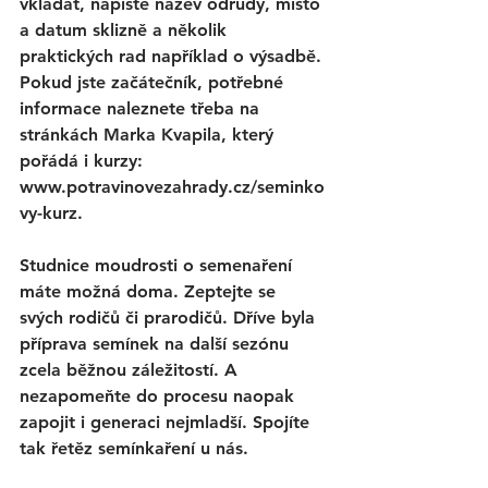
vkládat, napište název odrůdy, místo 
a datum sklizně a několik 
praktických rad například o výsadbě. 
Pokud jste začátečník, potřebné 
informace naleznete třeba na 
stránkách Marka Kvapila, který 
pořádá i kurzy: 
www.potravinovezahrady.cz/seminko
vy-kurz.
Studnice moudrosti o semenaření 
máte možná doma. Zeptejte se 
svých rodičů či prarodičů. Dříve byla 
příprava semínek na další sezónu 
zcela běžnou záležitostí. A 
nezapomeňte do procesu naopak 
zapojit i generaci nejmladší. Spojíte 
tak řetěz semínkaření u nás.