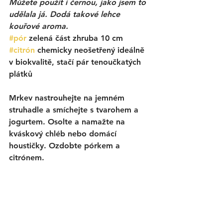
Můžete použít i černou, jako jsem to 
udělala já. Dodá takové lehce 
kouřové aroma. 
#pór
 zelená část zhruba 10 cm
#citrón
 chemicky neošetřený ideálně 
v biokvalitě, stačí pár tenoučkatých 
plátků
Mrkev nastrouhejte na jemném 
struhadle a smíchejte s tvarohem a 
jogurtem. Osolte a namažte na 
kváskový chléb nebo domácí 
houstičky. Ozdobte pórkem a 
citrónem. 