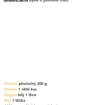
ozdobu, přišli byste o polovinu chuti. 
UDRŽITELNOST
#tvaroh
 plnotučný 200 g
#mrkev
 1 větší kus
#jogurt
 bílý 1 lžíce
#sůl
 1 lžička 