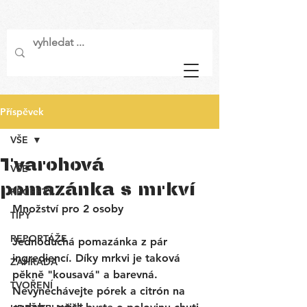
Příspěvek
VŠE
Tvarohová
VŠE
pomazánka s mrkví
RECEPTY
Množství pro 2 osoby 
TIPY
REPORTÁŽE
Jednoduchá pomazánka z pár 
ingrediencí. Díky mrkvi je taková 
ZAHRADA
pěkně "kousavá" a barevná. 
TVOŘENÍ
Nevynechávejte pórek a citrón na 