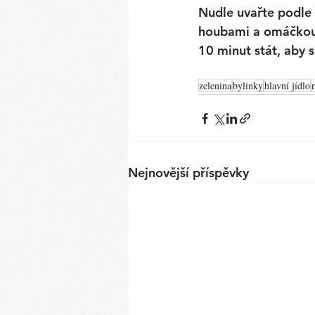
Nudle uvařte podle 
houbami a omáčkou. 
10 minut stát, aby 
zelenina
bylinky
hlavní jídlo
Nejnovější příspěvky