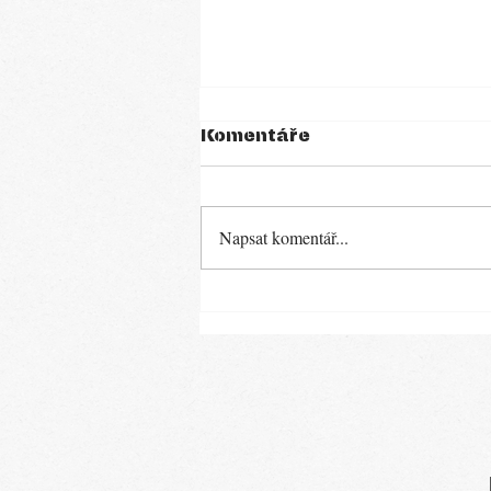
Komentáře
Minestrone
Napsat komentář...