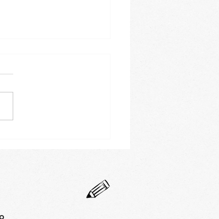
 bao s trhanou
ou a pikantní
onézou
ho