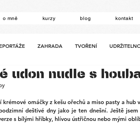
o mně
kurzy
blog
kontakt
EPORTÁŽE
ZAHRADA
TVOŘENÍ
UDRŽITELN
é udon nudle s houb
by
í krémové omáčky z kešu ořechů a miso pasty a hub v
odzimní deštivé dny jako je ten dnešní. Ještě jsem 