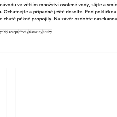
návodu ve větším množství osolené vody, slijte a smíc
Ochutnejte a případně ještě dosolte. Pod pokličkou 
se chutě pěkně propojily. Na závěr ozdobte nasekanou 
rychlý recept
ořechy
těstoviny
houby