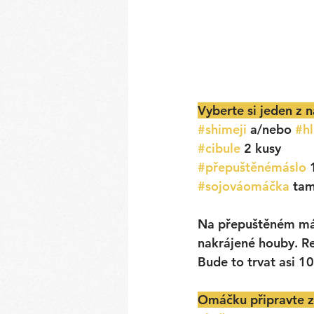
Vyberte si jeden z n
#shimeji
 a/nebo 
#hl
#cibule
 2 kusy
#přepuštěnémáslo
 
#sojováomáčka
 tam
Na přepuštěném más
nakrájené houby. Re
Bude to trvat asi 1
Omáčku připravte z 