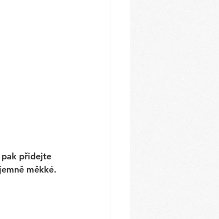
pak přidejte 
íjemně měkké. 