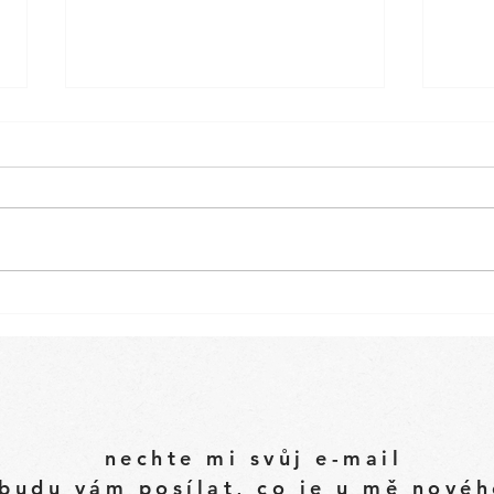
Letní salát s černou
Gua
quinou, opečeným
hlív
halloumi a cuketou
maj
nechte mi svůj e-mail
budu vám posílat, co je u mě nové