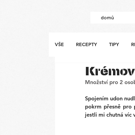
domů
VŠE
RECEPTY
TIPY
R
Krémov
Množství pro 2 oso
Spojením udon nudl
pokrm přesně pro p