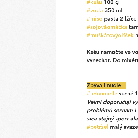
#kešu
 100 g
#voda
 350 ml
#miso
 pasta 2 lžíce
#sojováomáčka
 tam
#muškátovýoříšek
 
Kešu namočte ve vo
vynechat. Do mixér
Zbývají nudle   
#udonnudle
 suché 
Velmi doporučuji vyz
problémů seznam i n
sice stejný sport ale
#petržel
 malý svaz