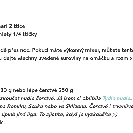
ari 2 lžíce
mletý 1/4 lžičky
dě přes noc. Pokud máte výkonný mixér, můžete tent
u dejte všechny uvedené suroviny na omáčku a rozmix
180 g nebo lépe čerstvé 250 g
koušet nudle čerstvé. Já jsem si oblíbila 
Tydle nudle
.
a Rohlíku, Scuku nebo ve Sklizenu. Čerstvé i trvanlivé
 úplně jiná liga. To zjistíte, když je vyzkoušíte ;-)
ek