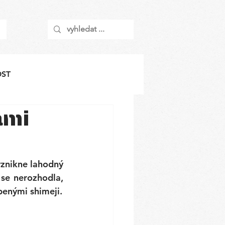
OST
ami
znikne lahodný 
se nerozhodla, 
jestli mi chutná víc verze s bílými hříbky, hlívou ústřičnou nebo mými oblíbenými shimeji. 