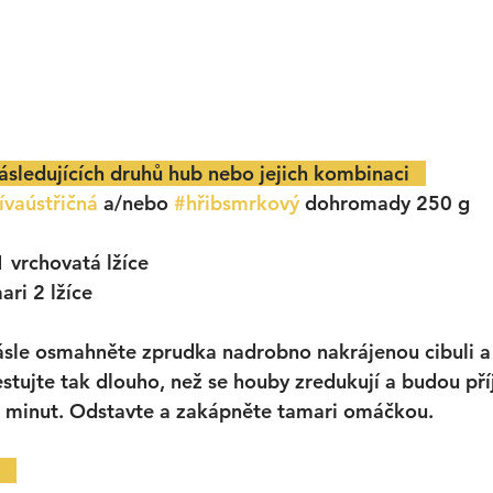
ásledujících druhů hub nebo jejich kombinaci   
ívaústřičná
 a/nebo 
#hřibsmrkový
 dohromady 250 g
1 vrchovatá lžíce
ari 2 lžíce
le osmahněte zprudka nadrobno nakrájenou cibuli a 
stujte tak dlouho, než se houby zredukují a budou př
0 minut. Odstavte a zakápněte tamari omáčkou. 
  