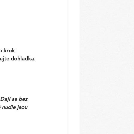
o krok 
ujte dohladka. 
 Dají se bez 
 nudle jsou 