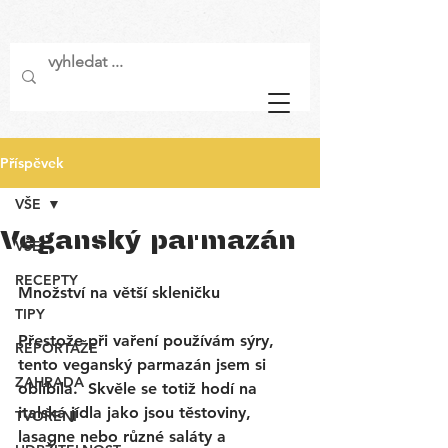
Příspěvek
VŠE
Veganský parmazán
VŠE
RECEPTY
Množství na větší skleničku
TIPY
Přestože při vaření používám sýry, 
REPORTÁŽE
tento veganský parmazán jsem si 
ZAHRADA
oblíbila.  Skvěle se totiž hodí na 
italská jídla jako jsou těstoviny, 
TVOŘENÍ
lasagne nebo různé saláty a 