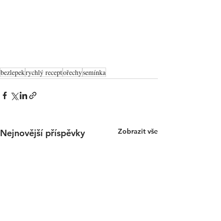
bezlepek
rychlý recept
ořechy
semínka
Zobrazit vše
Nejnovější příspěvky