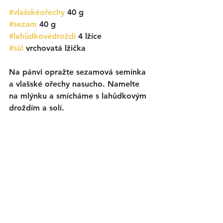
#vlašskéořechy
 40 g
#sezam
 40 g
#lahůdkovédroždí
 4 lžíce
#sůl
 vrchovatá lžička
Na pánvi opražte sezamová semínka 
a vlašské ořechy nasucho. Namelte 
na mlýnku a smícháme s lahůdkovým 
droždím a solí.  