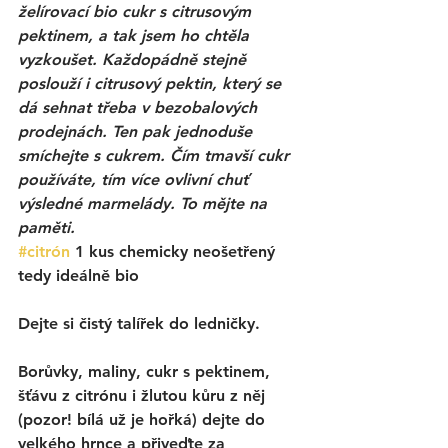
želírovací bio cukr s citrusovým 
pektinem, a tak jsem ho chtěla 
vyzkoušet. Každopádně stejně 
poslouží i citrusový pektin, který se 
dá sehnat třeba v bezobalových 
prodejnách. Ten pak jednoduše 
smíchejte s cukrem. Čím tmavší cukr 
používáte, tím více ovlivní chuť 
výsledné marmelády. To mějte na 
paměti. 
#citrón
 1 kus chemicky neošetřený 
tedy ideálně bio
Dejte si čistý talířek do ledničky. 
Borůvky, maliny, cukr s pektinem, 
šťávu z citrónu i žlutou kůru z něj 
(pozor! bílá už je hořká) dejte do 
velkého hrnce a přiveďte za 