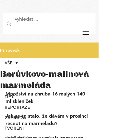
Příspěvek
VŠE
Borůvkovo-malinová
VŠE
marmeláda
RECEPTY
Množství na zhruba 16 malých 140 
TIPY
ml skleniček 
REPORTÁŽE
Jak se to stalo, že dávám v prosinci 
ZAHRADA
recept na marmeládu?
TVOŘENÍ