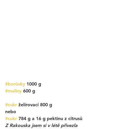
#borůvky
 1000 g
#maliny
 600 g
#cukr
 želírovací 800 g 
nebo 
#cukr
 784 g a 16 g pektinu z citrusů
Z Rakouska jsem si v létě přivezla 