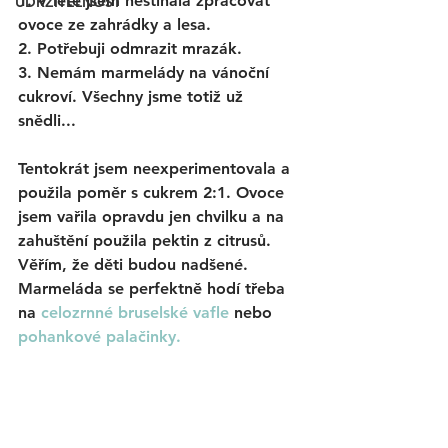
1. V létě jsem nestíhala zpracovat 
UDRŽITELNOST
ovoce ze zahrádky a lesa.
2. Potřebuji odmrazit mrazák.
3. Nemám marmelády na vánoční 
cukroví. Všechny jsme totiž už 
snědli...
Tentokrát jsem neexperimentovala a 
použila poměr s cukrem 2:1. Ovoce 
jsem vařila opravdu jen chvilku a na 
zahuštění použila pektin z citrusů. 
Věřím, že děti budou nadšené. 
Marmeláda se perfektně hodí třeba 
na 
celozrnné bruselské vafle
 nebo 
pohankové palačinky.