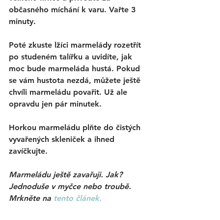
občasného míchání k varu. Vařte 3 
minuty. 
Poté zkuste lžíci marmelády rozetřít 
po studeném talířku a uvidíte, jak 
moc bude marmeláda hustá. Pokud 
se vám hustota nezdá, můžete ještě 
chvíli marmeládu povařit. Už ale 
opravdu jen pár minutek. 
Horkou marmeládu plňte do čistých 
vyvařených skleniček a ihned 
zavíčkujte. 
Marmeládu ještě zavařuji. Jak? 
Jednoduše v myčce nebo troubě. 
Mrkněte na 
tento článek.