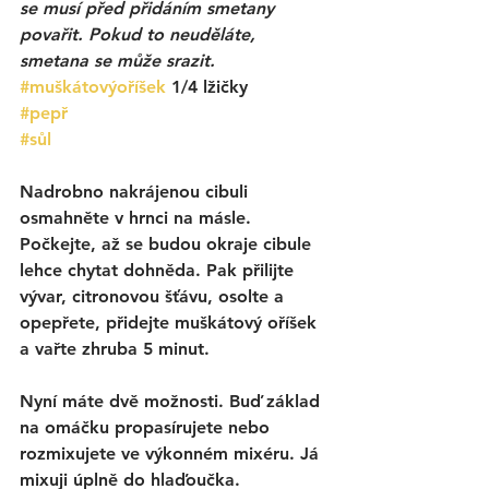
se musí před přidáním smetany 
povařit. Pokud to neuděláte, 
smetana se může srazit.
#muškátovýoříšek
 1/4 lžičky
#pepř
#sůl
Nadrobno nakrájenou cibuli 
osmahněte v hrnci na másle. 
Počkejte, až se budou okraje cibule 
lehce chytat dohněda. Pak přilijte 
vývar, citronovou šťávu, osolte a 
opepřete, přidejte muškátový oříšek 
a vařte zhruba 5 minut. 
Nyní máte dvě možnosti. Buď základ 
na omáčku propasírujete nebo 
rozmixujete ve výkonném mixéru. Já 
mixuji úplně do hlaďoučka. 