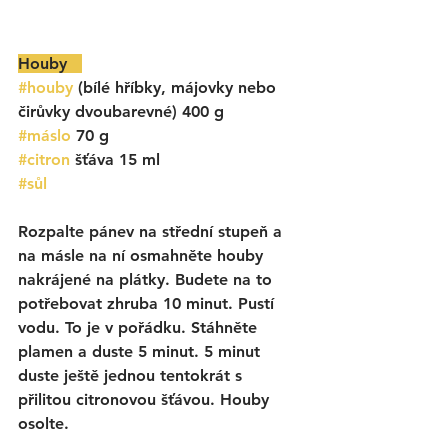
Houby   
#houby
 (bílé hříbky, májovky nebo 
čirůvky dvoubarevné) 400 g
#máslo
 70 g
#citron
 šťáva 15 ml
#sůl
Rozpalte pánev na střední stupeň a 
na másle na ní osmahněte houby 
nakrájené na plátky. Budete na to 
potřebovat zhruba 10 minut. Pustí 
vodu. To je v pořádku. Stáhněte 
plamen a duste 5 minut. 5 minut 
duste ještě jednou tentokrát s 
přilitou citronovou šťávou. Houby 
osolte.