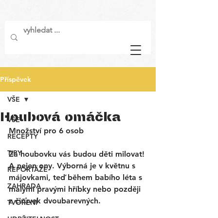
Příspěvek
VŠE
Houbová omáčka
VŠE
Množství pro 6 osob
RECEPTY
TIPY
Za houbovku vás budou děti milovat! 
A nejen ony. Výborná je v květnu s 
REPORTÁŽE
májovkami, teď během babího léta s 
ZAHRADA
malými pravými hříbky nebo později 
z čirůvek dvoubarevných. 
TVOŘENÍ