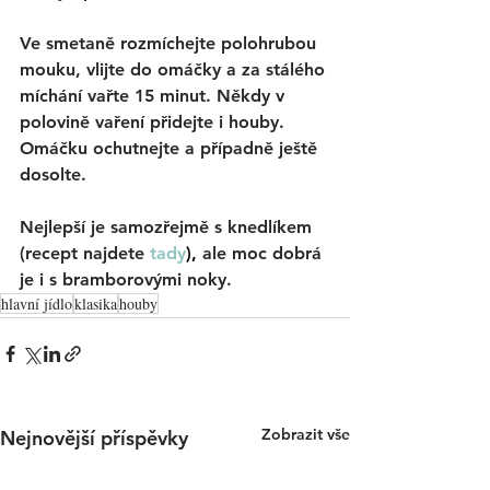
Ve smetaně rozmíchejte polohrubou 
mouku, vlijte do omáčky a za stálého 
míchání vařte 15 minut. Někdy v 
polovině vaření přidejte i houby. 
Omáčku ochutnejte a případně ještě 
dosolte.
Nejlepší je samozřejmě s knedlíke
m
(recept najdete
tady
),
 ale moc dobrá 
je i s bramborovými noky. 
hlavní jídlo
klasika
houby
Zobrazit vše
Nejnovější příspěvky