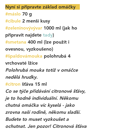
Nyní si připravte základ omáčky   
#máslo
 70 g
#cibule
 2 menší kusy
#zeleninovývývar
 1000 ml (jak ho 
připravit najdete 
tady
)
#smetana
 400 ml (lze použít i 
ovesnou, vyzkoušeno)
#špaldovámouka
 polohrubá 4 
vrchovaté lžíce
Polohrubá mouka totiž v omáčce 
nedělá hrudky. 
#citron
 šťáva 15 ml 
Co se týče přidávání citronové šťávy, 
je to hodně individuální. Někomu 
chutná omáčka víc kyselá - jako 
zrovna naší rodině, někomu sladší. 
Budete to muset vyzkoušet a 
ochutnat. Jen pozor! Citronová šťáva 