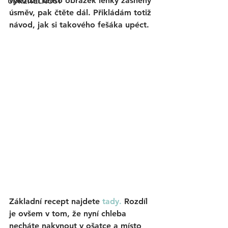
vykouzlí tento obrázek lehký zasněný 
UDRŽITELNOST
úsměv, pak čtěte dál. Přikládám totiž 
návod, jak si takového fešáka upéct.
Základní recept najdete 
tady. 
Rozdíl 
je ovšem v tom, že nyní chleba 
necháte nakynout v ošatce a místo 