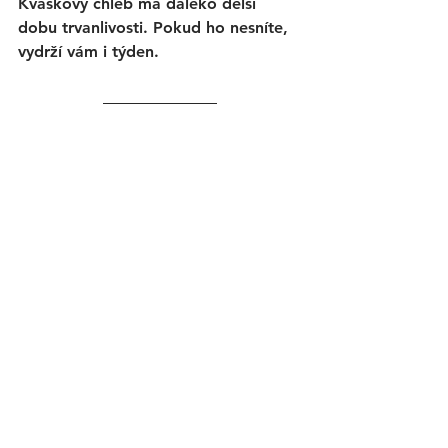
Kváskový chléb má daleko delší 
dobu trvanlivosti. Pokud ho nesníte, 
vydrží vám i týden. 