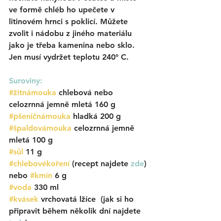
ve formě chléb ho upečete v 
litinovém hrnci s poklicí. Můžete 
zvolit i nádobu z jiného materiálu 
jako je třeba kamenina nebo sklo. 
Jen musí vydržet teplotu 240° C.
Suroviny:
#žitnámouka
 chlebová nebo 
celozrnná jemně mletá 160 g 
#pšeničnámouka
 hladká 200 g 
#špaldovámouka
 celozrnná jemně 
mletá 100 g
#sůl
11 g
#chlebovékoření
 (recept najdete 
zde
) 
nebo 
#kmín
6 g
#voda
330 ml
#kvásek
vrchovatá lžíce  (jak si ho 
připravit během několik dní najdete 