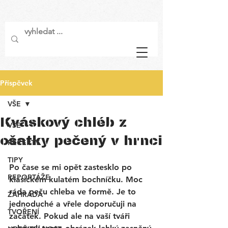
Příspěvek
VŠE
Kváskový chléb z
VŠE
ošatky pečený v hrnci
RECEPTY
TIPY
Po čase se mi opět zastesklo po 
REPORTÁŽE
klasickém kulatém bochníčku. Moc 
ráda peču chleba ve formě. Je to 
ZAHRADA
jednoduché a vřele doporučuji na 
TVOŘENÍ
začátek. Pokud ale na vaší tváři 