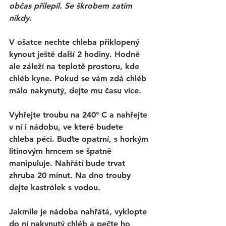
občas přilepil. Se škrobem zatím 
nikdy. 
V ošatce nechte chleba přiklopený 
kynout ještě další 2 hodiny. Hodně 
ale záleží na teplotě prostoru, kde 
chléb kyne. Pokud se vám zdá chléb 
málo nakynutý, dejte mu času více.
Vyhřejte troubu na 240° C a nahřejte 
v ní i nádobu, ve které budete 
chleba péci. Buďte opatrní, s horkým 
litinovým hrncem se špatně 
manipuluje. Nahřátí bude trvat 
zhruba 20 minut. Na dno trouby 
dejte kastrólek s vodou. 
Jakmile je nádoba nahřátá, vyklopte 
do ní nakynutý chléb a pečte ho 