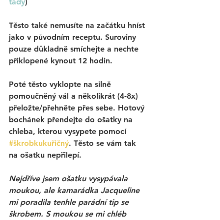
tady
)
Těsto také nemusíte na začátku hníst 
jako v původním receptu. Suroviny 
pouze důkladně smíchejte a nechte 
přiklopené kynout 12 hodin. 
Poté těsto vyklopte na silně 
pomoučněný vál a několikrát (4-8x) 
přeložte/přehněte přes sebe. Hotový 
bochánek přendejte do ošatky na 
chleba, kterou vysypete pomocí 
#škrobkukuřičný
. Těsto se vám tak 
na ošatku nepřilepí. 
Nejdříve jsem ošatku vysypávala 
moukou, ale kamarádka Jacqueline 
mi poradila tenhle parádní tip se 
škrobem. S moukou se mi chléb 